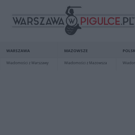
WARSZAWA
MAZOWSZE
POLSK
Wiadomości z Warszawy
Wiadomości z Mazowsza
Wiadomo