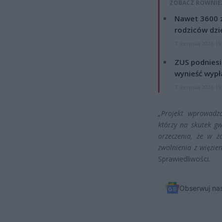
ZOBACZ RÓWNIE
Nawet 3600 z
rodziców dzie
7 sierpnia 2026 19
ZUS podniesie
wynieść wypł
7 sierpnia 2026 19
„Projekt wprowadza
którzy na skutek g
orzeczenia, że w 
zwolnienia z więzien
Sprawiedliwości.
Obserwuj na