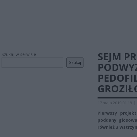
SEJM P
Szukaj w serwisie
Szukaj
PODWYŻ
PEDOFI
GROZIŁ
17 maja 2019 01:18
|
Pierwszy projek
poddany głosowan
również 3 wstrzym