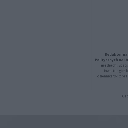
Redaktor na
Politycznych na 
mediach.
Specja
inwestor giełd
dziennikarski z pr
Cap