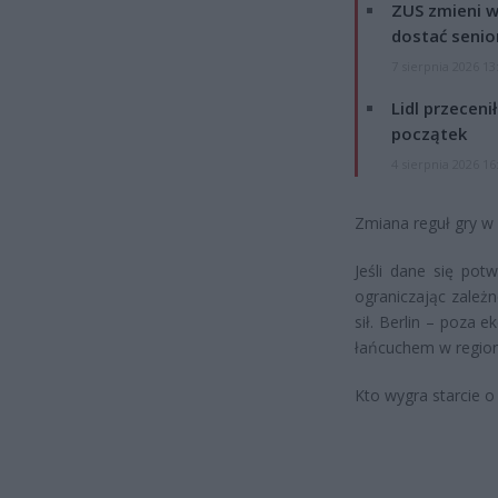
ZUS zmieni w
dostać senio
7 sierpnia 2026 13
Lidl przeceni
początek
4 sierpnia 2026 16
Zmiana reguł gry w 
Jeśli dane się pot
ograniczając zależ
sił. Berlin – poza 
łańcuchem w region
Kto wygra starcie o