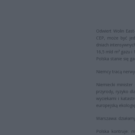
Odwiert Wolin East
CEP, może być jed
dniach intensywnych
16,5 mld m³ gazu i 
Polska stanie się 
Niemcy tracą nerwy 
Niemiecki minister
przyrody, ryzyko dl
wyciekami i katas
europejską ekologię
Warszawa: działamy
Polska kontruje: 