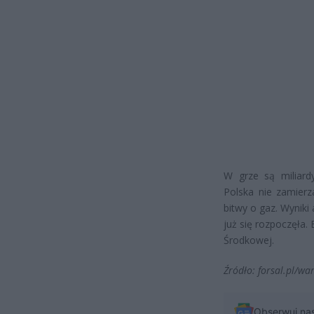
W grze są miliard
Polska nie zamierz
bitwy o gaz. Wyniki
już się rozpoczęła.
Środkowej.
Źródło: forsal.pl/w
Obserwuj na