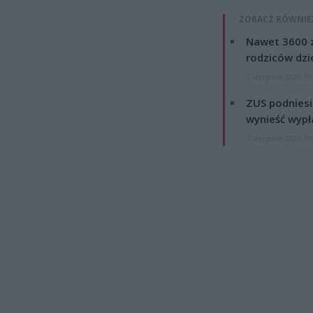
ZOBACZ RÓWNIE
Nawet 3600 z
rodziców dzie
7 sierpnia 2026 19
ZUS podniesie
wynieść wypł
7 sierpnia 2026 19