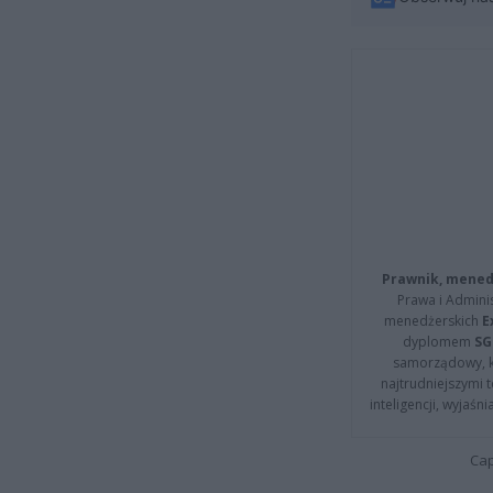
Prawnik, menedż
Prawa i Adminis
menedżerskich
E
dyplomem
SG
samorządowy, kt
najtrudniejszymi t
inteligencji, wyjaś
Cap