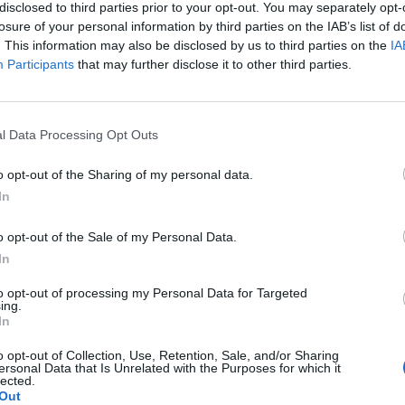
disclosed to third parties prior to your opt-out. You may separately opt-
losure of your personal information by third parties on the IAB’s list of
. This information may also be disclosed by us to third parties on the
IA
Participants
that may further disclose it to other third parties.
l Data Processing Opt Outs
o opt-out of the Sharing of my personal data.
In
o opt-out of the Sale of my Personal Data.
Fot. Warszawa w Pigułce
In
 10 lipca ruch na moście zostanie wstrzymany całkowicie (…) Nie będz
to opt-out of processing my Personal Data for Targeted
ć na most z Wisłostrady. Objazdy zostaną prowadzone do
ing.
In
zyskiego lub Mostu Gdańskiego”
– informował stołeczny Ratusz. Pot
ć udrożniony dla aut, ale niedostępny dla tramwajów i autobusó
o opt-out of Collection, Use, Retention, Sale, and/or Sharing
dwa tygodnie.
ersonal Data that Is Unrelated with the Purposes for which it
lected.
Out