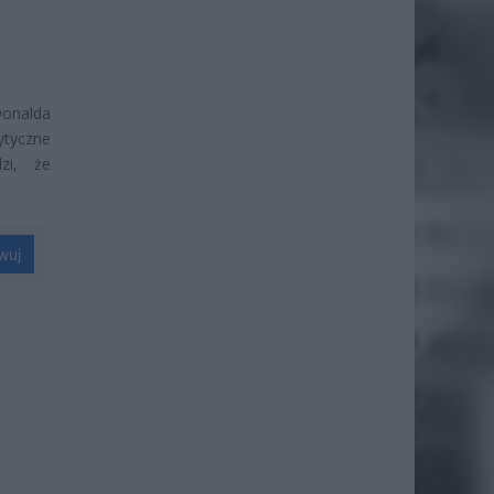
Donalda
ytyczne
zi, że
wuj