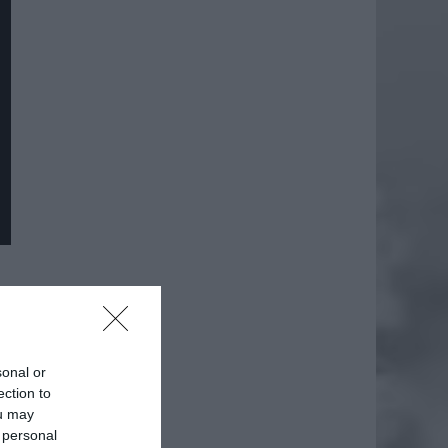
daj
sonal or
ection to
ou may
 personal