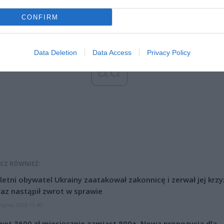
CONFIRM
Data Deletion
Data Access
Privacy Policy
ad
CZ RÓWNIEŻ:
letni obywatel Ukrainy zaatakował zakonnicę i zerwał jej krzy
az nastąpił zwrot w sprawie
erpnia 2026 15:40
et 3600 zł miesięcznie zamiast 800+. Nowa propozycja dla