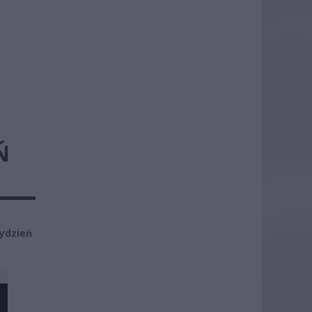
Ń
ydzień