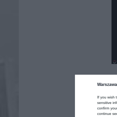
Warszawa 
Dod
If you wish 
sensitive in
confirm you
continue se