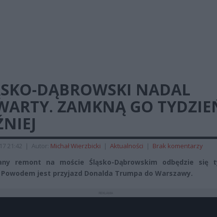
ĄSKO-DĄBROWSKI NADAL
WARTY. ZAMKNĄ GO TYDZIE
NIEJ
017 21:42
|
Autor:
Michał Wierzbicki
|
Aktualności
|
Brak komentarzy
any remont na moście Śląsko-Dąbrowskim odbędzie się t
. Powodem jest przyjazd Donalda Trumpa do Warszawy.
REKLAMA