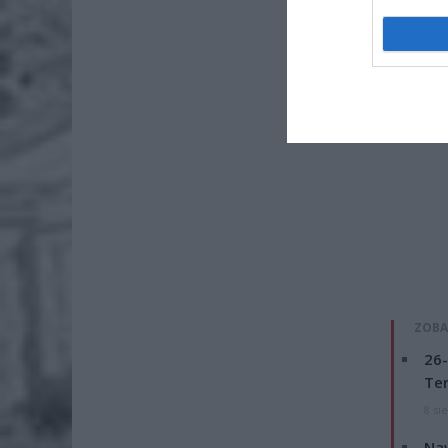
ZOBA
26-
Ter
8 si
Naw