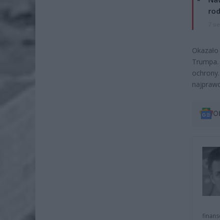
rod
7 si
Okazało
Trumpa.
ochron
najprawd
O
finans