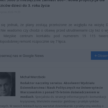
ziców dzieci do 3. roku życia
erpnia 2026 19:29
 się jednak, że plany zostają przełożone ze względu na wizytę 
 Nie wiadomo czy chodzi o obawę przed utrudnieniami czy też o w
y. Miejskie centrum kontaktu pod numerem 19 115 twierd
opodobniej remont rozpocznie się 7 lipca.
bserwuj nas w Google News
Obser
Michał Wierzbicki
Redaktor naczelny serwisu. Absolwent Wydziału
Dziennikarstwa i Nauk Politycznych na Uniwersytecie
Warszawskim z ponad 15-letnim doświadczeniem w
mediach.
Specjalista ds. strategii informacyjnych i komunikacji
kryzysowej. Wieloletni inwestor giełdowy i praktyk rynków
owych. W swoich tekstach łączy warsztat dziennikarski z praktyczną wiedzą o