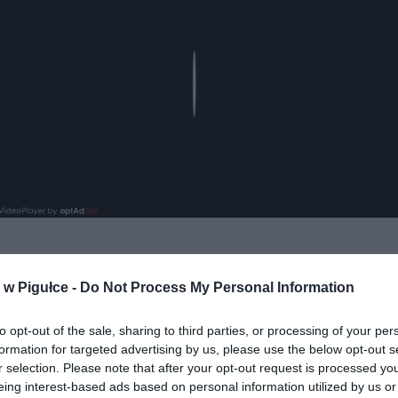
Play
w Pigułce -
Do Not Process My Personal Information
aj nas do preferowanych źródeł w Google
Do
to opt-out of the sale, sharing to third parties, or processing of your per
formation for targeted advertising by us, please use the below opt-out s
r selection. Please note that after your opt-out request is processed y
eing interest-based ads based on personal information utilized by us or