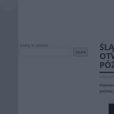
ŚL
Szukaj w serwisie
Szukaj
OT
PÓŹ
2 lipca 2
Planow
później