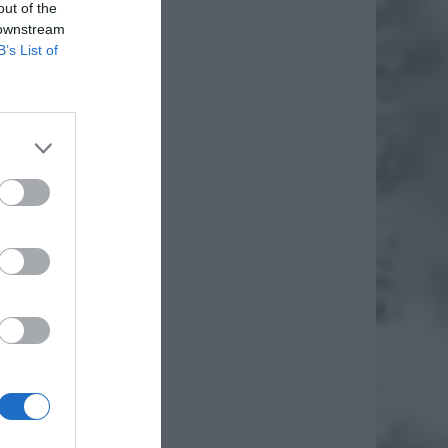
out of the
 downstream
B’s List of
ie można
 Mostu
em ruch
w przez