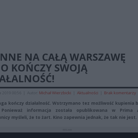
YNNE NA CAŁĄ WARSZAWĘ
NO KOŃCZY SWOJĄ
IAŁALNOŚĆ!
a 2019 00:56
|
Autor:
Michał Wierzbicki
|
Aktualności
|
Brak komentarzy
aga kończy działalność. Wstrzymano tez możliwość kupienia 
. Ponieważ informacja została opublikowana w Prima Ap
icy myśleli, że to żart. Kino zapewnia jednak, że tak nie jest.
REKLAMA