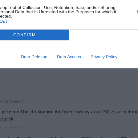
o opt-out of Collection, Use, Retention, Sale, and/or Sharing
ersonal Data that Is Unrelated with the Purposes for which it
lected.
Out
CONFIRM
ad
Data Deletion
Data Access
Privacy Policy
CZ RÓWNIEŻ:
l przecenił hit do kuchni. Air fryer tańszy aż o 150 zł, a to dop
czątek
erpnia 2026 16:06