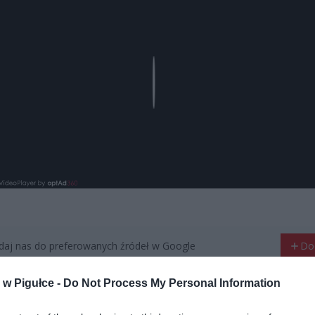
Play
aj nas do preferowanych źródeł w Google
Do
w Pigułce -
Do Not Process My Personal Information