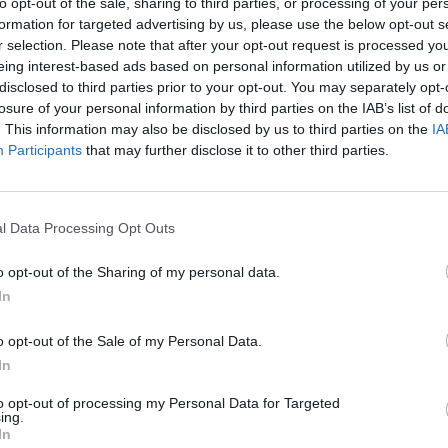
to opt-out of the sale, sharing to third parties, or processing of your per
formation for targeted advertising by us, please use the below opt-out s
r selection. Please note that after your opt-out request is processed y
eing interest-based ads based on personal information utilized by us or
disclosed to third parties prior to your opt-out. You may separately opt-
losure of your personal information by third parties on the IAB’s list of
. This information may also be disclosed by us to third parties on the
IA
Participants
that may further disclose it to other third parties.
l Data Processing Opt Outs
o opt-out of the Sharing of my personal data.
In
Fot. Adrian Grycuk, CC BY-SA 3.0 pl / Wikipedia
o opt-out of the Sale of my Personal Data.
rością informujemy, że z dniem 31 marca 2019 r. operator Kina Praha
In
Films sp. z o.o. kończy swoją działalność”
– pisze kino zarówno na fan
to opt-out of processing my Personal Data for Targeted
oświadczeniu zamieszczonym na stronie internetowej.
ing.
In