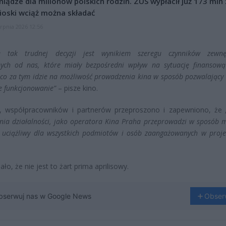
niądze dla milionów polskich rodzin. ZUS wypłacił już 173 mln z
oski wciąż można składać
erpnia 2026 12:56
ie tak trudnej decyzji jest wynikiem szeregu czynników zewnę
nych od nas, które miały bezpośredni wpływ na sytuację finansową
a co za tym idzie na możliwość prowadzenia kina w sposób pozwalający
 funkcjonowanie”
– pisze kino.
w, współpracowników i partnerów przeproszono i zapewniono, że
nia działalności, jako operatora Kina Praha przeprowadzi w sposób m
 uciążliwy dla wszystkich podmiotów i osób zaangażowanych w proje
ło, że nie jest to żart prima aprilisowy.
bserwuj nas w Google News
Obser