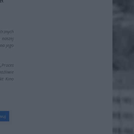
ł.
trznych
 naszej
 na jego
„Proces
ożliwie
kt Kino
wuj