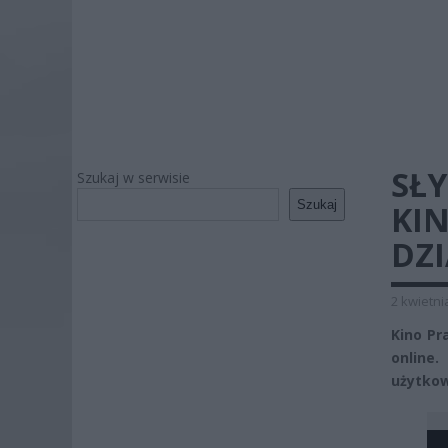
SŁ
Szukaj w serwisie
Szukaj
KI
DZ
2 kwietni
Kino Pr
online
użytkown