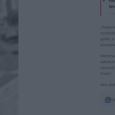
Pie
Wni
4 si
„Podjęc
niezależ
spółki, 
normalne
Klientó
zakończe
najmniej
Praha”
.
Kino doda
O