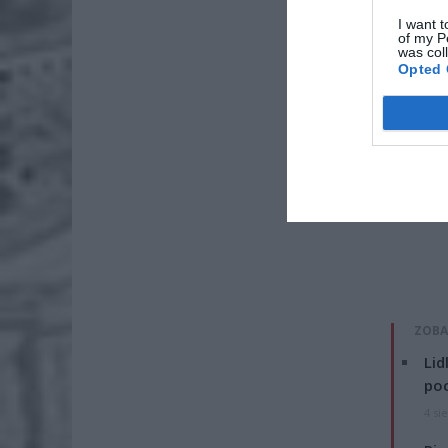
I want t
of my P
was col
Opted 
ZOBA
Lid
po
4 si