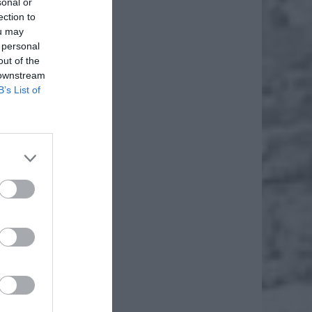
sonal or
ection to
ou may
 personal
out of the
 downstream
B’s List of
 spółka
page’u,