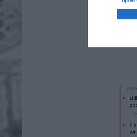
Opted 
ZOBA
Lid
po
4 si
Pie
Wni