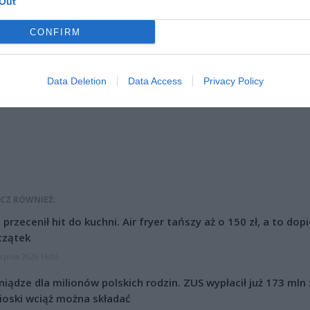
Out
CONFIRM
ad
Data Deletion
Data Access
Privacy Policy
CZ RÓWNIEŻ:
l przecenił hit do kuchni. Air fryer tańszy aż o 150 zł, a to dop
czątek
erpnia 2026 16:06
niądze dla milionów polskich rodzin. ZUS wypłacił już 173 mln z
oski wciąż można składać