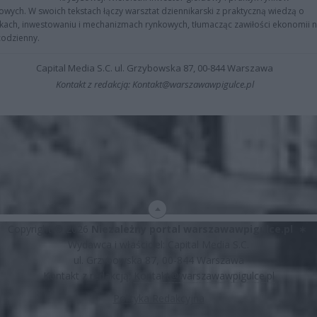
owych. W swoich tekstach łączy warsztat dziennikarski z praktyczną wiedzą o
kach, inwestowaniu i mechanizmach rynkowych, tłumacząc zawiłości ekonomii 
codzienny.
Capital Media S.C. ul. Grzybowska 87, 00-844 Warszawa
Kontakt z redakcją: Kontakt@warszawawpigulce.pl
Copyright © 2026
Niezależny portal warszawawpigulce.pl
∗
Wydawca i właściciel: Capital Media S.C.
ul. Grzybowska 87, 00-844 Warszawa
Kontakt z redakcją:
Kontakt@warszawawpigulce.pl
Polityka Redakcyjna