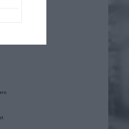
iero
ł.