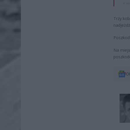
4 si
Trzy kob
nadjeżdż
Poszkodo
Na miejs
poszkod
O