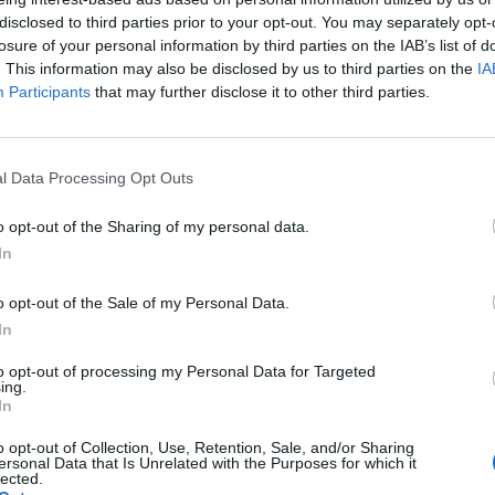
disclosed to third parties prior to your opt-out. You may separately opt-
losure of your personal information by third parties on the IAB’s list of
. This information may also be disclosed by us to third parties on the
IA
Participants
that may further disclose it to other third parties.
l Data Processing Opt Outs
o opt-out of the Sharing of my personal data.
In
o opt-out of the Sale of my Personal Data.
Fot. Pixabay
In
 Jarosław Florczak z Zespołu Prasowego Komendy Stołecznej Policji
to opt-out of processing my Personal Data for Targeted
h ustaleń wynika, że przed przejściem dla pieszych zatrzymał się jed
ing.
w, by przepuścić pieszych.
In
o opt-out of Collection, Use, Retention, Sale, and/or Sharing
ersonal Data that Is Unrelated with the Purposes for which it
lected.