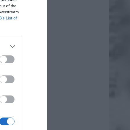
out of the
 downstream
B’s List of
, ze
en z