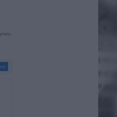
zymany.
wuj