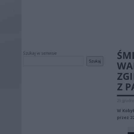
ŚM
Szukaj w serwisie
Szukaj
WA
ZGI
Z P
25 grudni
W Kobył
przez 2