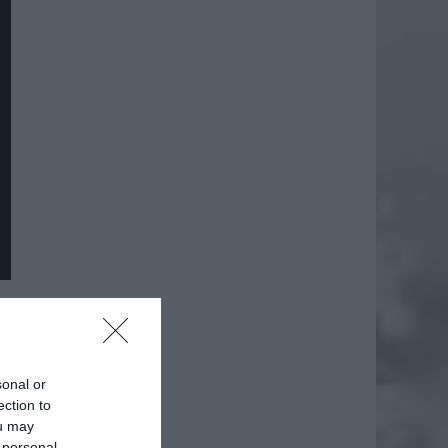
daj
sonal or
ection to
ou may
 personal