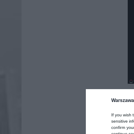
Warszawa 
Dod
If you wish 
sensitive in
confirm you
continue se