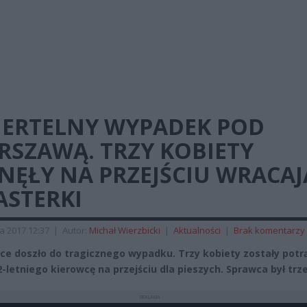
IERTELNY WYPADEK POD
RSZAWĄ. TRZY KOBIETY
NĘŁY NA PRZEJŚCIU WRACAJ
ASTERKI
a 2017 12:37
|
Autor:
Michał Wierzbicki
|
Aktualności
|
Brak komentarzy
ce doszło do tragicznego wypadku. Trzy kobiety zostały potr
2-letniego kierowcę na przejściu dla pieszych. Sprawca był trz
REKLAMA