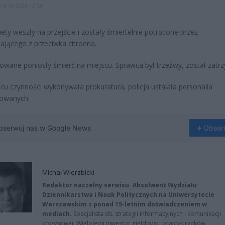
erpnia 2026 12:56
iety weszły na przejście i zostały śmiertelnie potrącone przez
ającego z przeciwka citroena.
wane poniosły śmierć na miejscu. Sprawca był trzeźwy, został zatr
cu czynności wykonywała prokuratura, policja ustalała personalia
owanych.
bserwuj nas w Google News
Obser
Michał Wierzbicki
Redaktor naczelny serwisu. Absolwent Wydziału
Dziennikarstwa i Nauk Politycznych na Uniwersytecie
Warszawskim z ponad 15-letnim doświadczeniem w
mediach.
Specjalista ds. strategii informacyjnych i komunikacji
kryzysowej. Wieloletni inwestor giełdowy i praktyk rynków