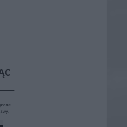
ĄC
ącone
eźwy.