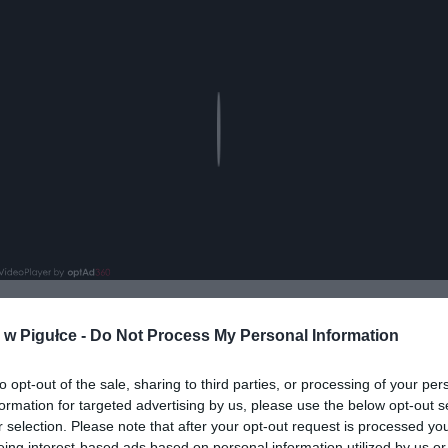
Play
w Pigułce -
Do Not Process My Personal Information
aj nas do preferowanych źródeł w Google
Do
to opt-out of the sale, sharing to third parties, or processing of your per
formation for targeted advertising by us, please use the below opt-out s
r selection. Please note that after your opt-out request is processed y
eing interest-based ads based on personal information utilized by us or