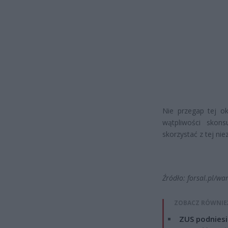
Nie przegap tej ok
wątpliwości skon
skorzystać z tej ni
Źródło: forsal.pl/w
ZOBACZ RÓWNIE
ZUS podniesie