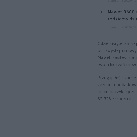
8 sierpnia 2026 15
Nawet 3600 z
rodziców dzie
7 sierpnia 2026 19
Gdzie ukryte są na
od zwykłej umowy 
Nawet zasiłek maci
twoja kieszeń może
Przegapiłeś szansę
zeznaniu podatkowy
jeden haczyk: łączn
85 528 zł rocznie.