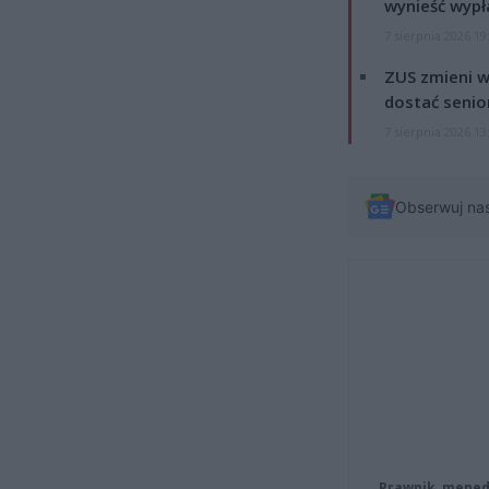
wynieść wypł
7 sierpnia 2026 19
ZUS zmieni w
dostać senio
7 sierpnia 2026 13
Obserwuj na
Prawnik, menedż