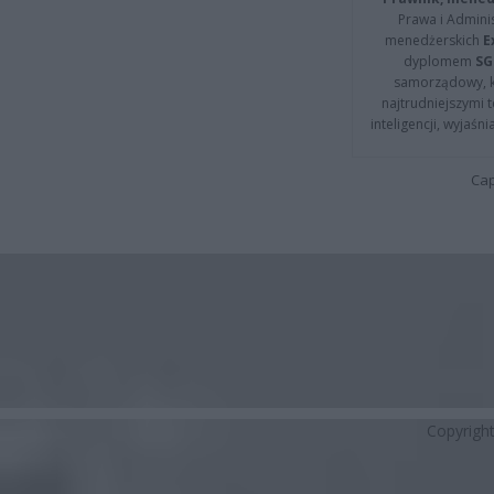
Prawa i Adminis
menedżerskich
E
dyplomem
SG
samorządowy, kt
najtrudniejszymi t
inteligencji, wyjaś
Cap
Copyrigh