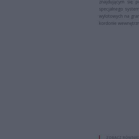
znajdującym się p
specjalnego system
wylotowych na grani
kordonie wewnętrzn
ZOBACZ RÓWNIE