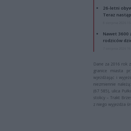
26-letni obyw
Teraz nastąp
8 sierpnia 2026 15
Nawet 3600 z
rodziców dzie
7 sierpnia 2026 19
Dane za 2016 rok z
granice miasta pr
wjeżdżając i wyjeż
niezmiennie należ
(67 585), ulica Pu
stolicy – Trakt Brz
z niego wyjeżdża ś