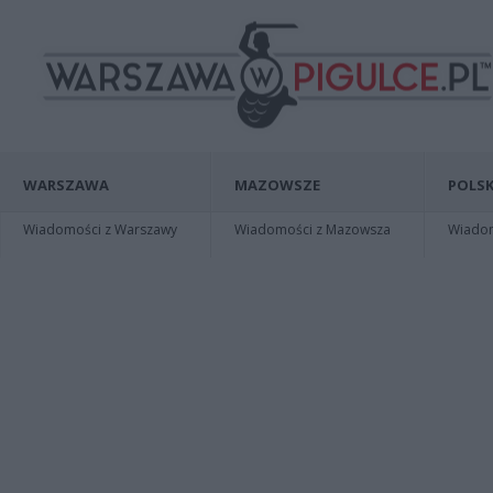
WARSZAWA
MAZOWSZE
POLSK
Wiadomości z Warszawy
Wiadomości z Mazowsza
Wiadomo