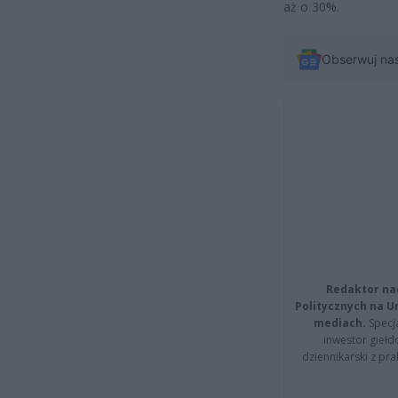
aż o 30%.
Obserwuj na
Redaktor na
Politycznych na 
mediach.
Specja
inwestor giełd
dziennikarski z pr