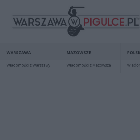
WARSZAWA
MAZOWSZE
POLSK
Wiadomości z Warszawy
Wiadomości z Mazowsza
Wiadomo