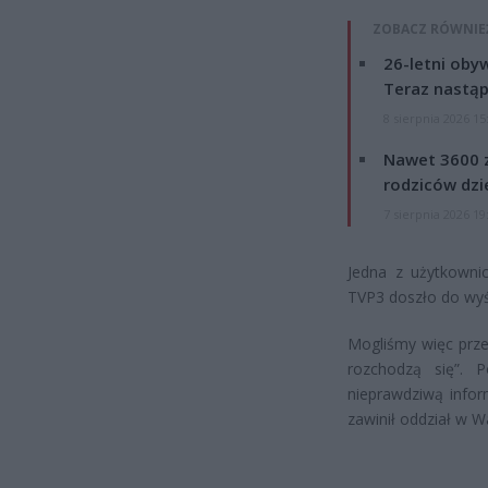
ZOBACZ RÓWNIE
26-letni obyw
Teraz nastąp
8 sierpnia 2026 15
Nawet 3600 z
rodziców dzie
7 sierpnia 2026 19
Jedna z użytkowni
TVP3 doszło do wyś
Mogliśmy więc prze
rozchodzą się”. 
nieprawdziwą infor
zawinił oddział w W