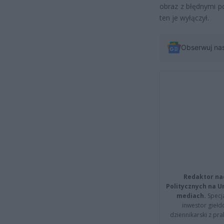
obraz z błędnymi p
ten je wyłączył.
Obserwuj na
Redaktor na
Politycznych na 
mediach.
Specja
inwestor giełd
dziennikarski z pr