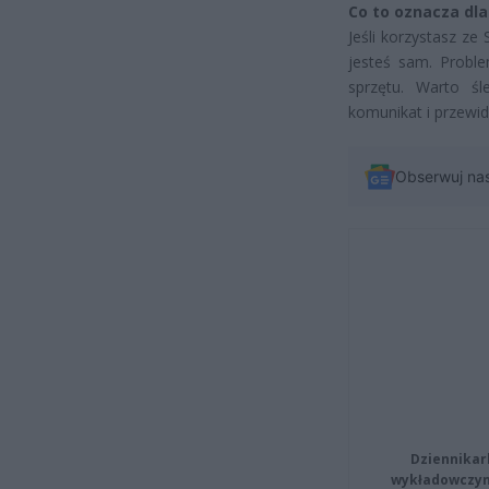
Co to oznacza dla
Jeśli korzystasz ze 
jesteś sam. Proble
sprzętu. Warto śl
komunikat i przewid
Obserwuj na
Dziennikar
wykładowczyn