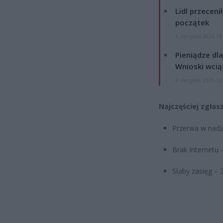
Lidl przeceni
początek
4 sierpnia 2026 16
Pieniądze dla
Wnioski wcią
4 sierpnia 2026 12
Najczęściej zgłas
Przerwa w nad
Brak Internetu
Słaby zasięg – 