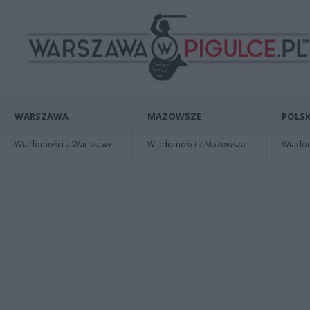
WARSZAWA
MAZOWSZE
POLSK
Wiadomości z Warszawy
Wiadomości z Mazowsza
Wiadomo