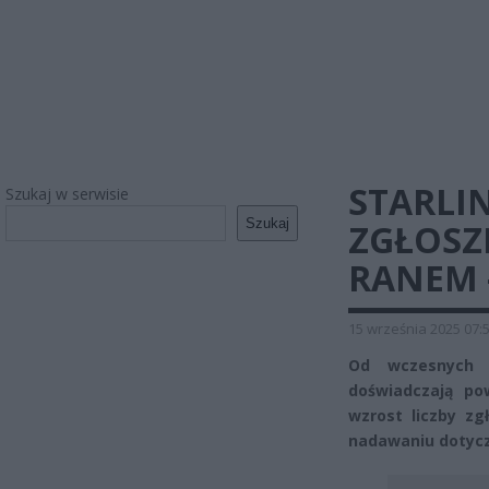
STARLI
Szukaj w serwisie
Szukaj
ZGŁOSZ
RANEM –
15 września 2025 07:
Od wczesnych g
doświadczają p
wzrost liczby zg
nadawaniu dotycz