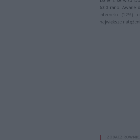
Dane z serwisu Dow
6:00 rano. Awarie 
internetu (12%) 
największe natężeni
ZOBACZ RÓWNIE