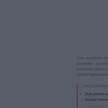
Dwa pozostałe bo
posiadały syste
pneumatycznych, co
obiekty wyposażone
ZOBACZ RÓWNIE
ZUS zmieni w
dostać senio
7 sierpnia 2026 13