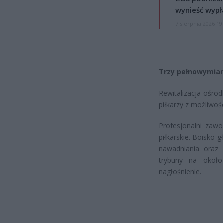
wynieść wypł
7 sierpnia 2026 19
Trzy pełnowymia
Rewitalizacja ośrod
piłkarzy z możliwośc
Profesjonalni zawo
piłkarskie. Boisko 
nawadniania oraz
trybuny na około
nagłośnienie.