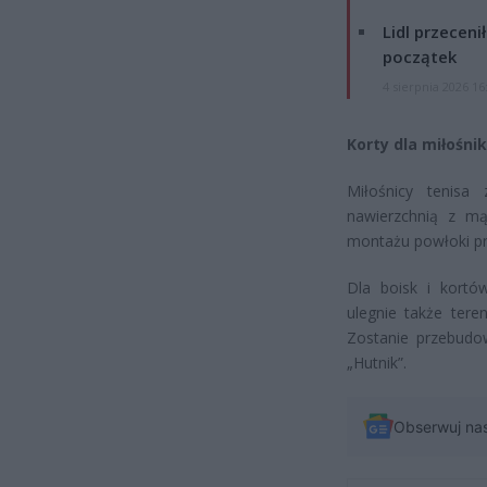
Lidl przeceni
początek
4 sierpnia 2026 16
Korty dla miłośni
Miłośnicy tenis
nawierzchnią z mąc
montażu powłoki p
Dla boisk i kortó
ulegnie także tere
Zostanie przebudo
„Hutnik”.
Obserwuj na