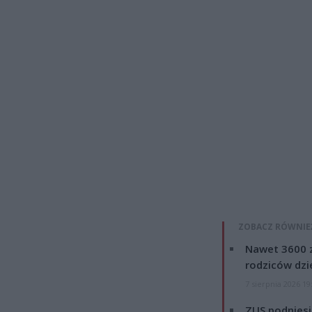
ZOBACZ RÓWNIE
Nawet 3600 z
rodziców dzie
7 sierpnia 2026 19
ZUS podniesie