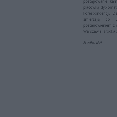
postępowanie karn
placówką dyplomaty
korespondencji. D
zmierzają do u
postanowieniem z 
Warszawie, środka
Źródło: IPN