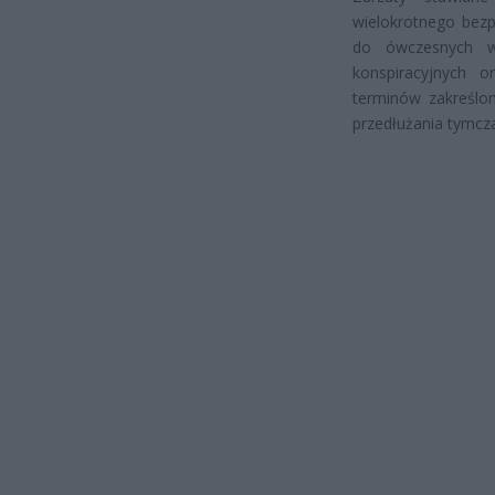
wielokrotnego bez
do ówczesnych w
konspiracyjnych or
terminów zakreślo
przedłużania tymcz