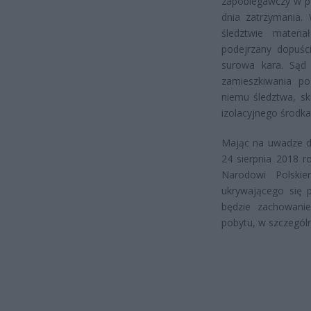
zapobiegawczy w po
dnia zatrzymania.
śledztwie mater
podejrzany dopuśc
surowa kara. Sąd 
zamieszkiwania po
niemu śledztwa, s
izolacyjnego środka
Mając na uwadze d
24 sierpnia 2018 r
Narodowi Polski
ukrywającego się 
będzie zachowani
pobytu, w szczególn