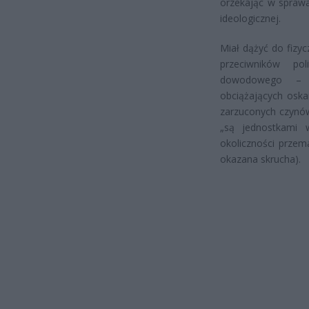
orzekając w sprawa
ideologicznej.
Miał dążyć do fizy
przeciwników po
dowodowego – n
obciążających oska
zarzuconych czynów
„są jednostkami 
okoliczności przem
okazana skrucha).