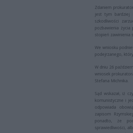
Zdaniem prokurator
jest tym bardziej
szkodliwości zar
pozbawienia życia 
stopień zawinienia 
We wniosku podnies
podejrzanego, który
W dniu 26 paździer
wniosek prokurator
Stefana Michnika.
Sąd wskazał, iż cz
komunistyczne i je
odpowiada obowią
zapisom Rzymskie
ponadto, że pod
sprawiedliwości, a