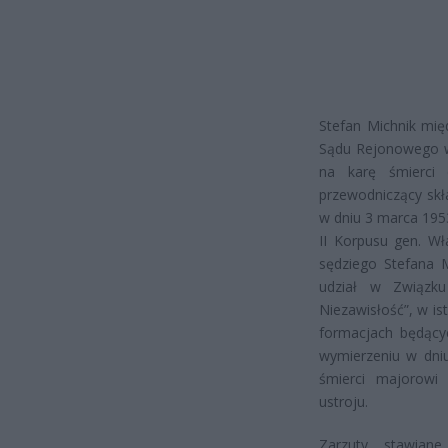
Stefan Michnik mi
Sądu Rejonowego w 
na karę śmierci d
przewodniczący sk
w dniu 3 marca 1953
II Korpusu gen. Wł
sędziego Stefana 
udział w Związku
Niezawisłość”, w is
formacjach będącyc
wymierzeniu w dniu
śmierci majorowi
ustroju.
Zarzuty stawian