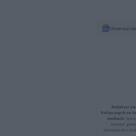
Obserwuj na
Redaktor na
Politycznych na 
mediach.
Specja
inwestor giełd
dziennikarski z pr