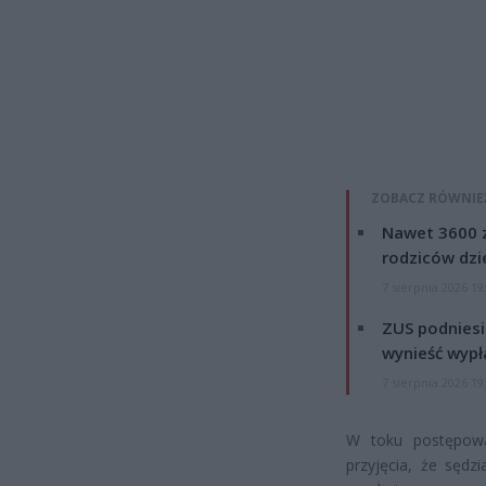
ZOBACZ RÓWNIE
Nawet 3600 z
rodziców dzie
7 sierpnia 2026 19
ZUS podniesie
wynieść wypł
7 sierpnia 2026 19
W toku postępow
przyjęcia, że sędz