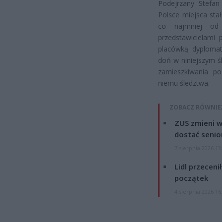
Podejrzany Stefan
Polsce miejsca sta
co najmniej od
przedstawicielami 
placówką dyplomat
doń w niniejszym ś
zamieszkiwania po
niemu śledztwa.
ZOBACZ RÓWNIE
ZUS zmieni w
dostać senio
7 sierpnia 2026 13
Lidl przeceni
początek
4 sierpnia 2026 16