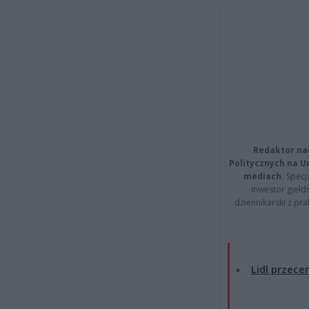
Redaktor na
Politycznych na 
mediach.
Specja
inwestor giełd
dziennikarski z pr
Lidl przecen