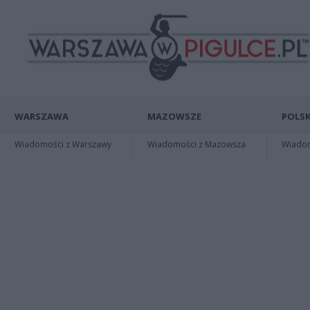
WARSZAWA
MAZOWSZE
POLSK
Wiadomości z Warszawy
Wiadomości z Mazowsza
Wiadomo