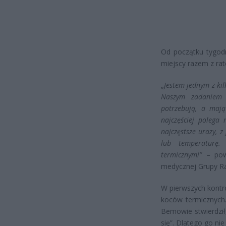
Od początku tygodn
miejscy razem z ra
„
Jestem jednym z kil
Naszym zadaniem 
potrzebują, a maj
najczęściej polega
najczęstsze urazy, 
lub temperaturę.
termicznymi”
– powi
medycznej Grupy R
W pierwszych kontr
koców termicznych.
Bemowie stwierdził
się”. Dlatego go ni