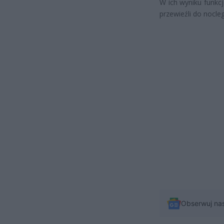
W ich wyniku funkc
przewieźli do nocl
Obserwuj na