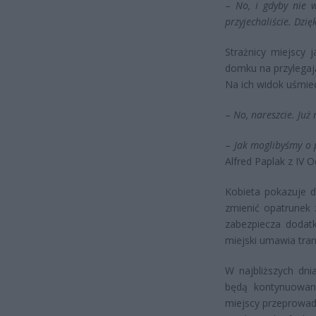
–
No, i gdyby nie 
przyjechaliście. Dzi
Strażnicy miejscy 
domku na przylegają
Na ich widok uśmiec
–
No, nareszcie. Już 
–
Jak moglibyśmy o
Alfred Paplak z IV 
Kobieta pokazuje 
zmienić opatrunek 
zabezpiecza dodat
miejski umawia tran
W najbliższych dni
będą kontynuowane
miejscy przeprowad