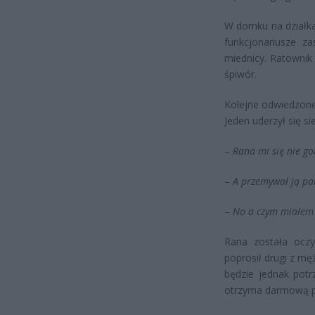
W domku na działka
funkcjonariusze za
miednicy. Ratownik 
śpiwór.
Kolejne odwiedzone
Jeden uderzył się s
–
Rana mi się nie go
–
A przemywał ją pa
–
No a czym miałem
Rana została ocz
poprosił drugi z m
będzie jednak pot
otrzyma darmową p