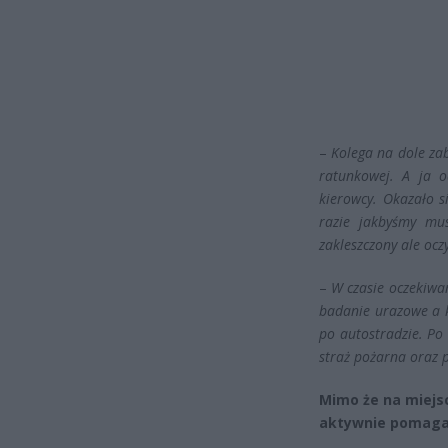
–
Kolega na dole zab
ratunkowej. A ja o
kierowcy. Okazało s
razie jakbyśmy mus
zakleszczony ale ocz
–
W czasie oczekiwa
badanie urazowe a k
po autostradzie. Po 
straż pożarna oraz p
Mimo że na miejsc
aktywnie pomaga