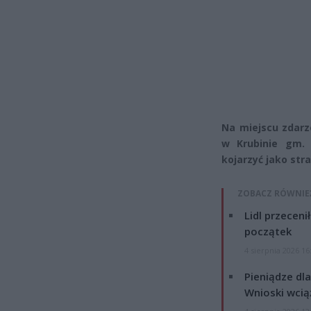
Na miejscu zdarz
w Krubinie gm.
kojarzyć jako str
ZOBACZ RÓWNIE
Lidl przeceni
początek
4 sierpnia 2026 16
Pieniądze dla
Wnioski wcią