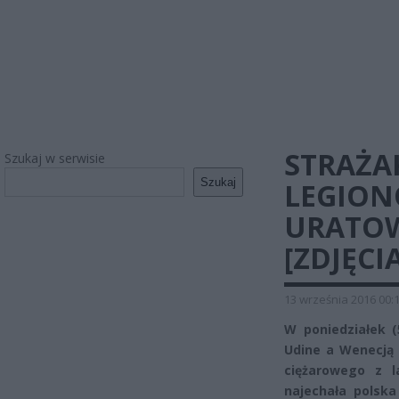
STRAŻA
Szukaj w serwisie
Szukaj
LEGION
URATOW
[ZDJĘCIA
13 września 2016 00:
W poniedziałek (
Udine a Wenecją
ciężarowego z 
najechała polsk