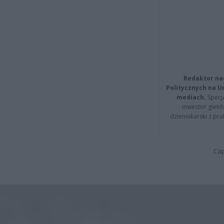
Redaktor na
Politycznych na 
mediach.
Specja
inwestor giełd
dziennikarski z pr
Cap