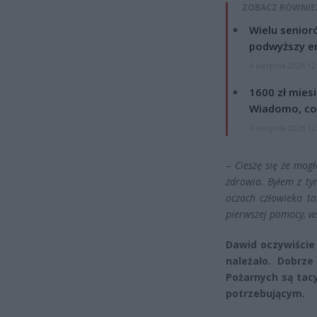
ZOBACZ RÓWNIE
Wielu senior
podwyższy e
4 sierpnia 2026 12
1600 zł mies
Wiadomo, co
4 sierpnia 2026 12
–
Cieszę się że mog
zdrowia. Byłem z t
oczach człowieka ta
pierwszej pomocy, w
Dawid oczywiście 
należało. Dobrz
Pożarnych są tacy
potrzebującym.