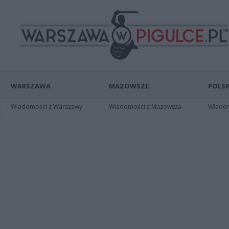
WARSZAWA
MAZOWSZE
POLSK
Wiadomości z Warszawy
Wiadomości z Mazowsza
Wiadomo