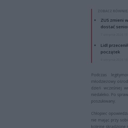
ZOBACZ RÓWNIE
ZUS zmieni w
dostać senio
7 sierpnia 2026 13
Lidl przeceni
początek
4 sierpnia 2026 16
Podczas legitymo
młodzieżowy ośrode
dzień wcześniej w
niedaleko. Po spraw
poszukiwany.
Chłopiec opowiedzi
nie mając przy sobi
kolejne skradzione 