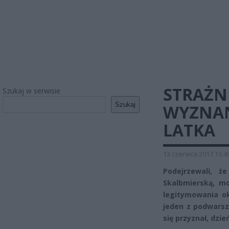
STRAŻN
Szukaj w serwisie
Szukaj
WYZNAN
LATKA
13 czerwca 2017 13:4
Podejrzewali, ż
Skalbmierską, mo
legitymowania ok
jeden z podwars
się przyznał, dzi