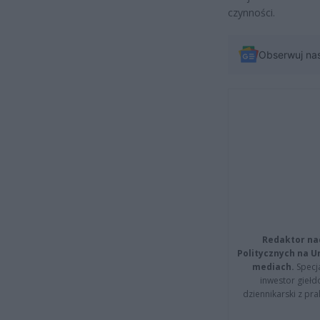
czynności.
Obserwuj na
Redaktor na
Politycznych na 
mediach.
Specja
inwestor giełd
dziennikarski z pr