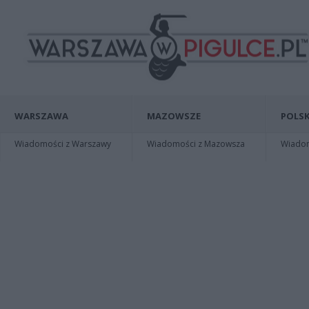
WARSZAWA
MAZOWSZE
POLSK
Wiadomości z Warszawy
Wiadomości z Mazowsza
Wiadomo