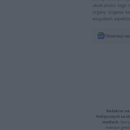
okoliczności tego 
organy ścigania k
wszystkich aspektów
Obserwuj na
Redaktor na
Politycznych na 
mediach.
Specja
inwestor giełd