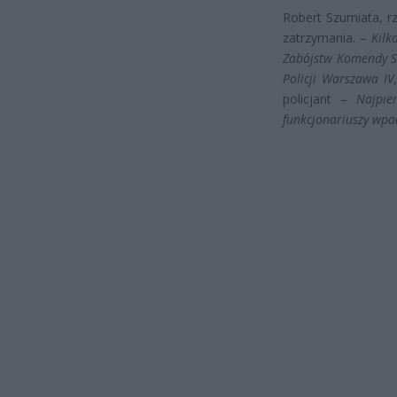
Robert Szumiata, r
zatrzymania. –
Kilk
Zabójstw Komendy St
Policji Warszawa IV
policjant –
Najpie
funkcjonariuszy wpad