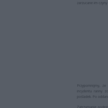
zarzucane im czyny 
Przypomnijmy, że 
incydentu ranny zo
pośladek. Po oddaniu
Zatrzymanie podejr