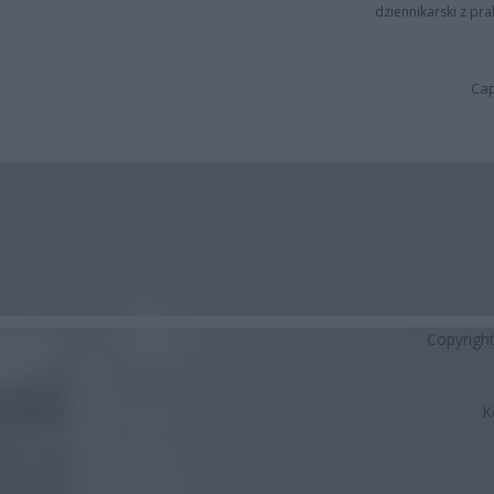
dziennikarski z pr
Cap
Copyrigh
K