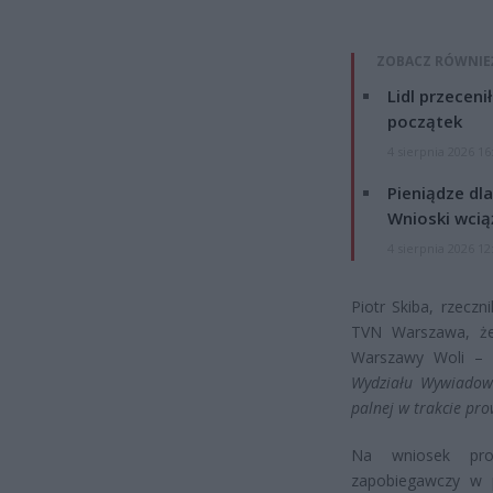
ZOBACZ RÓWNIE
Lidl przeceni
początek
4 sierpnia 2026 16
Pieniądze dla
Wnioski wcią
4 sierpnia 2026 12
Piotr Skiba, rzecz
TVN Warszawa, że 
Warszawy Woli –
Wydziału Wywiadowc
palnej w trakcie pro
Na wniosek pro
zapobiegawczy w p