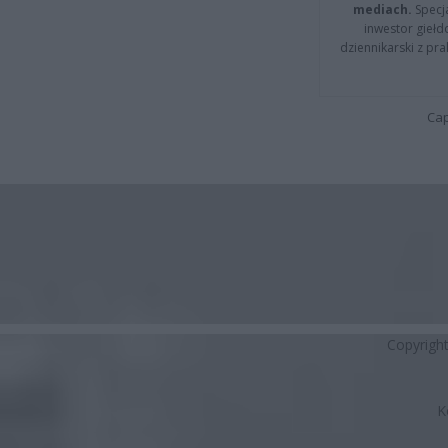
mediach.
Specja
inwestor giełd
dziennikarski z pr
Cap
Copyrigh
K