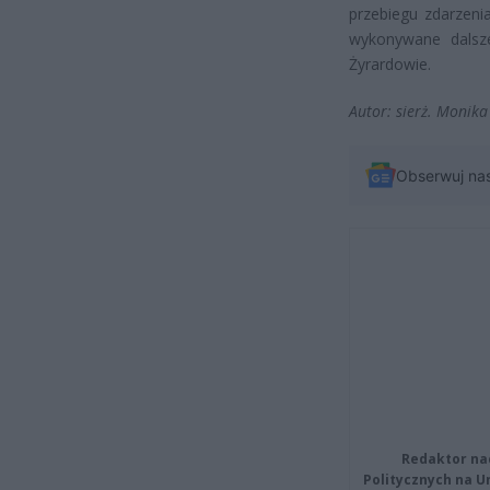
przebiegu zdarzeni
wykonywane dalsz
Żyrardowie.
Autor: sierż. Monika
Obserwuj na
Redaktor na
Politycznych na 