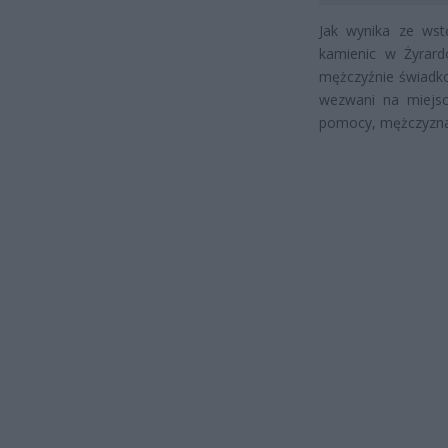
Jak wynika ze wst
kamienic w Żyrard
mężczyźnie świadko
wezwani na miejsc
pomocy, mężczyzna