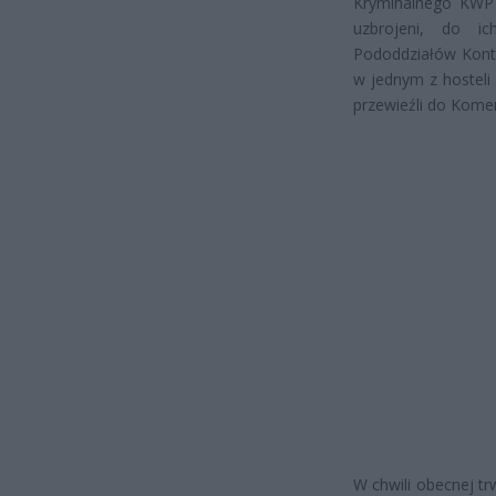
Kryminalnego KWP 
uzbrojeni, do ic
Pododdziałów Kontrt
w jednym z hosteli 
przewieźli do Kome
W chwili obecnej tr