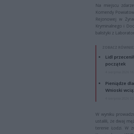
Na miejscu zdarze
Komendy Powiatowej
Rejonowej w Żyrar
Kryminalnego i Do
balistyki z Laborat
ZOBACZ RÓWNIE
Lidl przeceni
początek
4 sierpnia 2026 16
Pieniądze dla
Wnioski wcią
4 sierpnia 2026 12
W wyniku prowadzon
ustalili, że dwaj 
terenie Łodzi. W 