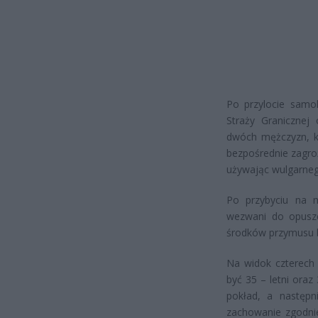
Po przylocie samol
Straży Granicznej 
dwóch mężczyzn, k
bezpośrednie zagroż
używając wulgarne
Po przybyciu na mi
wezwani do opuszc
środków przymusu b
Na widok czterech 
być 35 – letni oraz 
pokład, a następ
zachowanie zgodnie