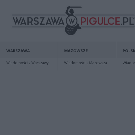
WARSZAWA
MAZOWSZE
POLSK
Wiadomości z Warszawy
Wiadomości z Mazowsza
Wiadomo