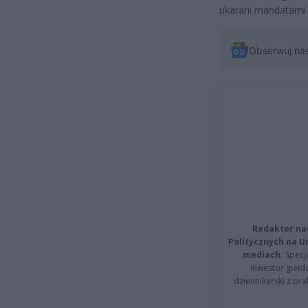
ukarani mandatami 
Obserwuj na
Redaktor na
Politycznych na 
mediach.
Specja
inwestor giełd
dziennikarski z pr