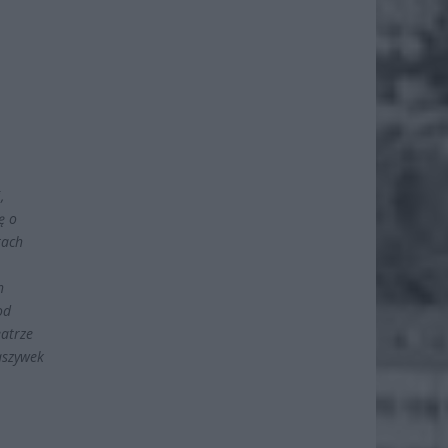
,
ę o
tach
h
od
eatrze
aszywek