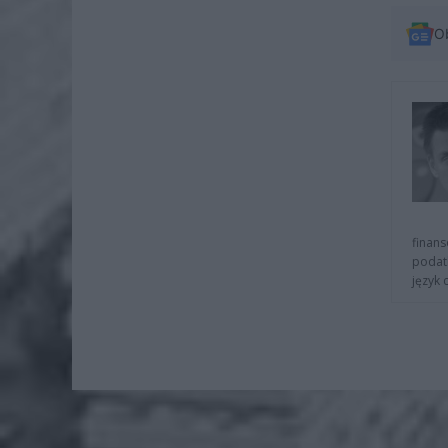
O
finans
podat
język 