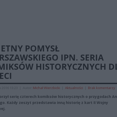
IETNY POMYSŁ
SZAWSKIEGO IPN. SERIA
MIKSÓW HISTORYCZNYCH D
ECI
a 2016 13:23
|
Autor:
Michał Wierzbicki
|
Aktualności
|
Brak komentarzy
orzył serię czterech komiksów historycznych o przygodach A
go. Każdy zeszyt przedstawia inną historię z kart II Wojny
ej.