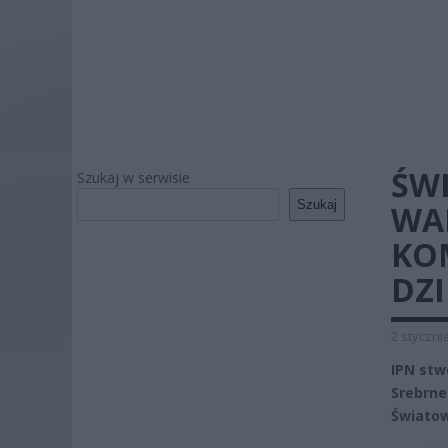
ŚW
Szukaj w serwisie
Szukaj
WAR
KO
DZI
2 styczni
IPN stw
Srebrne
Światow