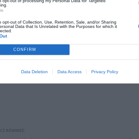
to opt-out of processing my Personal Data for Targeted
drugim zeszycie pozna trudy łagrów w Kazachstanie w roku 1940, traf
ing.
 Tobruk w Afryce w 1941 i weźmie udział w bitwie pod Monte Cassin
In
u:
o opt-out of Collection, Use, Retention, Sale, and/or Sharing
ersonal Data that Is Unrelated with the Purposes for which it
lected.
Out
CONFIRM
ad
Data Deletion
Data Access
Privacy Policy
CZ RÓWNIEŻ: