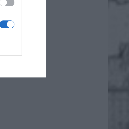
i do
o w