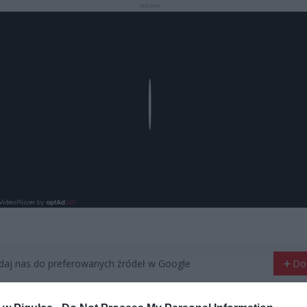
REKLAMA
Play
aj nas do preferowanych źródeł w Google
Do