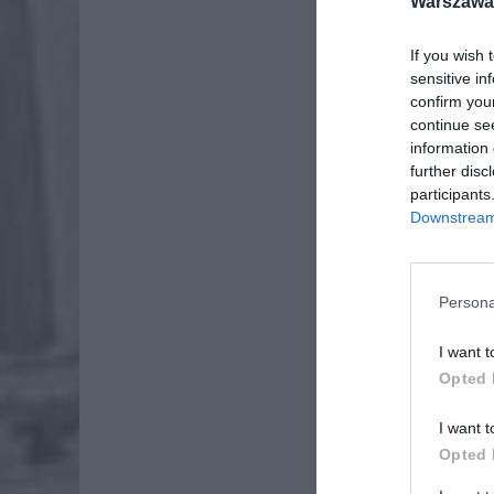
Warszawa 
If you wish 
sensitive in
confirm you
continue se
information 
further disc
participants
Downstream 
Persona
I want t
Opted 
I want t
Opted 
Młody cz