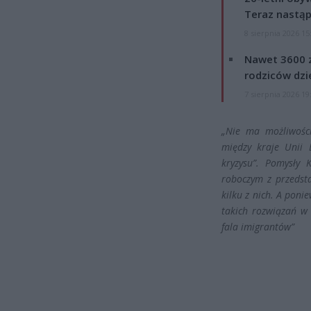
Teraz nastąp
8 sierpnia 2026 15
Nawet 3600 z
rodziców dzie
7 sierpnia 2026 19
„Nie ma możliwości
między kraje Unii 
kryzysu”. Pomysły 
roboczym z przedst
kilku z nich. A pon
takich rozwiązań w 
fala imigrantów”