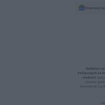
Obserwuj na
Redaktor na
Politycznych na 
mediach.
Specja
inwestor giełd
dziennikarski z pr
Cap