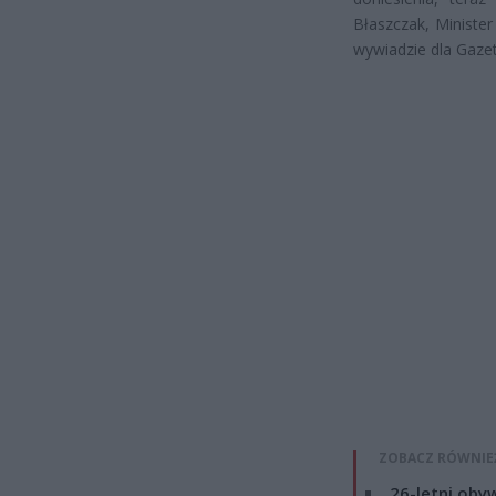
Błaszczak, Ministe
wywiadzie dla Gazet
ZOBACZ RÓWNIE
26-letni obyw