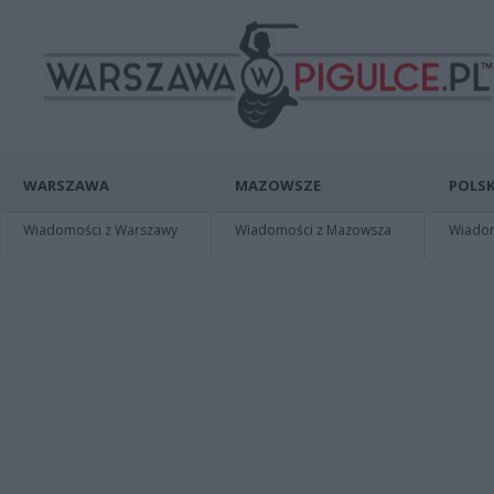
WARSZAWA
MAZOWSZE
POLSK
Wiadomości z Warszawy
Wiadomości z Mazowsza
Wiadomo