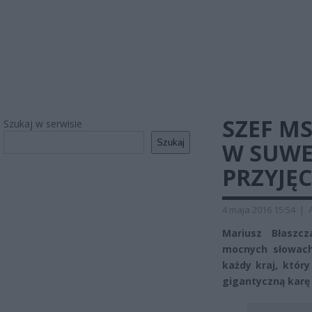
SZEF M
Szukaj w serwisie
Szukaj
W SUWE
PRZYJĘC
4 maja 2016 15:54
|
Mariusz Błaszc
mocnych słowach
każdy kraj, który
gigantyczną karę