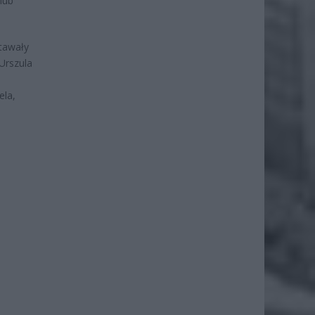
lub
tawały
 Urszula
ela,