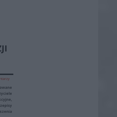
JI
ntarzy
zowane
yciele
cyjne,
rzepisy
szenia