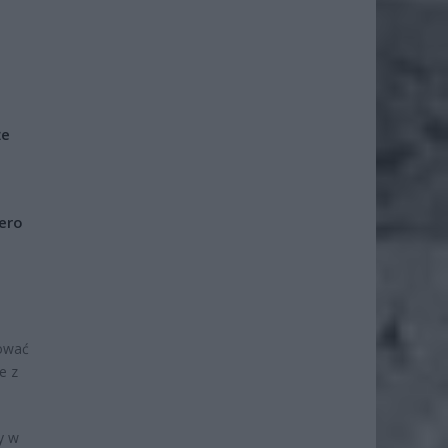
że
iero
kować
e z
y w