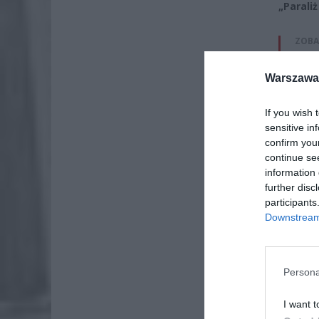
„Parali
ZOBA
Naw
Warszawa 
rod
7 si
If you wish 
ZUS
sensitive in
wyn
confirm you
continue se
7 si
information 
further disc
participants
Downstream 
Persona
I want t