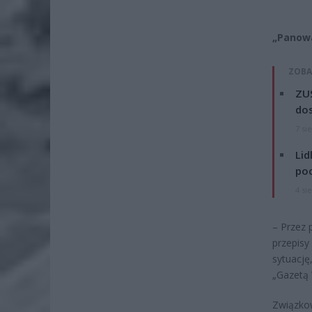
„Panowa
ZOBA
ZUS
dos
7 si
Lid
po
4 si
– Przez 
przepisy
sytuację
„Gazetą 
Związkow