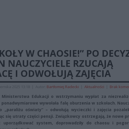
KOŁY W CHAOSIE!” PO DECYZ
N NAUCZYCIELE RZUCAJĄ
CĘ I ODWOŁUJĄ ZAJĘCIA
ernika 2025 13:18
|
Autor:
Bartłomiej Radecki
|
Aktualności
|
Brak kome
 Ministerstwa Edukacji o wstrzymaniu wypłat za niezreali
 ponadwymiarowe wywołała falę oburzenia w szkołach. Naucz
 „paraliżu oświaty” – odwołują wycieczki i zajęcia pozalek
ąc się utraty części pensji. Związkowcy ostrzegają, że nowe p
t uporządkować system, doprowadziły do chaosu i pogor