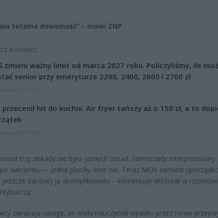
ła totalna dowolność” – mówi ZNP
CZ RÓWNIEŻ:
 zmieni ważny limit od marca 2027 roku. Policzyliśmy, ile mo
tać senior przy emeryturze 2200, 2400, 2600 i 2700 zł
erpnia 2026 13:23
l przecenił hit do kuchni. Air fryer tańszy aż o 150 zł, a to dop
czątek
erpnia 2026 16:06
ponad trzy dekady nie było jasnych zasad. Samorządy interpretowały
 po swojemu — jedne płaciły, inne nie. Teraz MEN zamiast uporząd
, jeszcze bardziej ją skomplikowało – komentuje Woźniak w rozmowi
Wyborczą”.
cy zwracają uwagę, że wielu nauczycieli wpadło przez nowe przepis