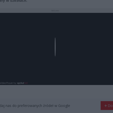
ry w szkołach.
REKLAMA
Play
aj nas do preferowanych źródeł w Google
Do