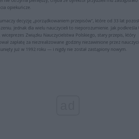
el nie otrzyma pieniędzy, chyba że dyrektor przydzieli mu zastępstwo 
ęcia opiekuńcze.
łumaczy decyzję „porządkowaniem przepisów”, które od 33 lat pozos
zeniu. Jednak dla wielu nauczycieli to nieporozumienie. Jak podkreśla
 wiceprezes Związku Nauczycielstwa Polskiego, stary przepis, który
wał zapłatę za niezrealizowane godziny niezawinione przez nauczyci
sunięty już w 1992 roku — i nigdy nie został zastąpiony nowym.
ad