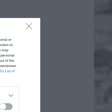
sonal or
ection to
ou may
 personal
out of the
 downstream
B’s List of