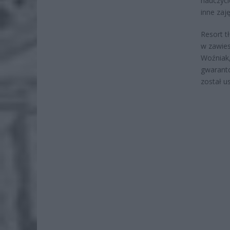
nauczyci
inne zaj
Resort t
w zawies
Woźniak,
gwaranto
został u