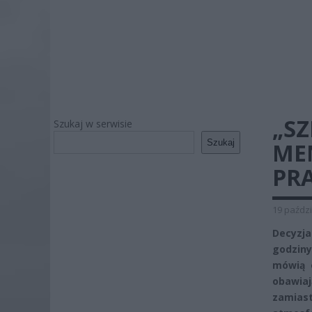
„SZ
Szukaj w serwisie
Szukaj
ME
PRA
19 paździ
Decyzja
godziny
mówią o
obawiaj
zamias