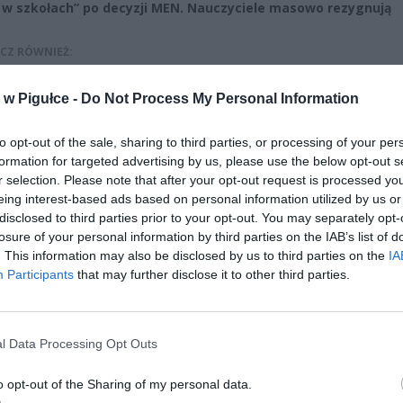
ż w szkołach” po decyzji MEN. Nauczyciele masowo rezygnują
CZ RÓWNIEŻ:
et 3600 zł miesięcznie zamiast 800+. Nowa propozycja dla
w Pigułce -
Do Not Process My Personal Information
ziców dzieci do 3. roku życia
erpnia 2026 19:29
to opt-out of the sale, sharing to third parties, or processing of your per
 podniesie próg 500 plus dla seniorów. Policzyliśmy, ile może
formation for targeted advertising by us, please use the below opt-out s
ieść wypłata przy emeryturze od 2200 do 2700 zł
r selection. Please note that after your opt-out request is processed y
eing interest-based ads based on personal information utilized by us or
erpnia 2026 19:14
disclosed to third parties prior to your opt-out. You may separately opt-
losure of your personal information by third parties on the IAB’s list of
. This information may also be disclosed by us to third parties on the
IA
Participants
that may further disclose it to other third parties.
l Data Processing Opt Outs
ad
o opt-out of the Sharing of my personal data.