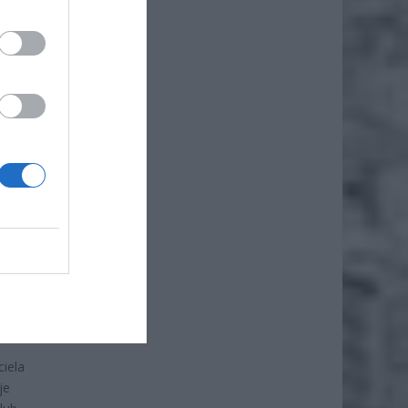
ji
sort
 które
a
araliżu
 i
rowe,
ciela
je