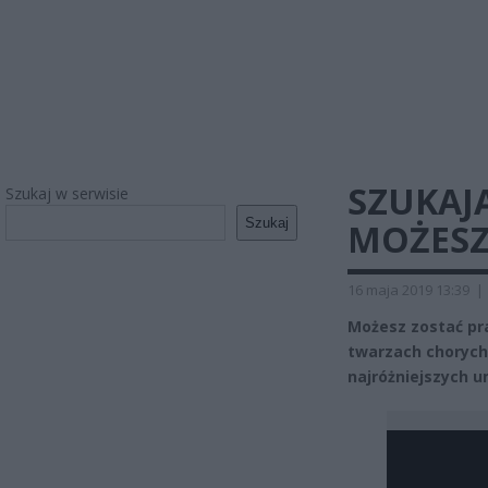
SZUKAJ
Szukaj w serwisie
Szukaj
MOŻESZ
16 maja 2019 13:39
|
Możesz zostać p
twarzach chorych
najróżniejszych u