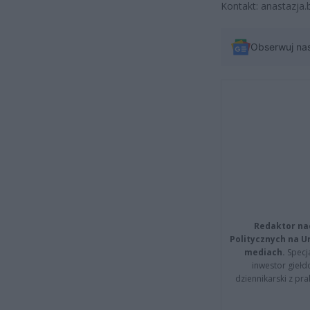
Kontakt: anastazja
Obserwuj na
Redaktor na
Politycznych na 
mediach.
Specja
inwestor giełd
dziennikarski z pr