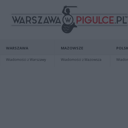
WARSZAWA
MAZOWSZE
POLSK
Wiadomości z Warszawy
Wiadomości z Mazowsza
Wiadomo