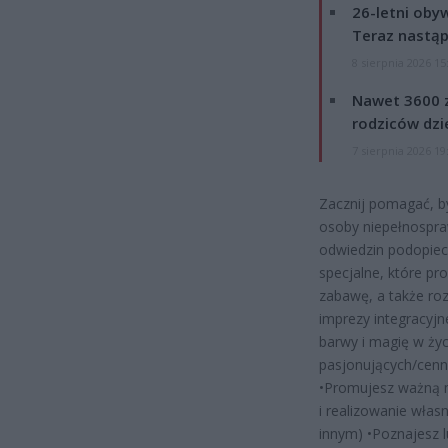
26-letni obyw
Teraz nastąp
8 sierpnia 2026 15
Nawet 3600 z
rodziców dzie
7 sierpnia 2026 19
Zacznij pomagać, b
osoby niepełnospra
odwiedzin podopiec
specjalne, które pr
zabawę, a także ro
imprezy integracyjn
barwy i magię w życ
pasjonujących/cenn
•Promujesz ważną m
i realizowanie włas
innym) •Poznajesz l