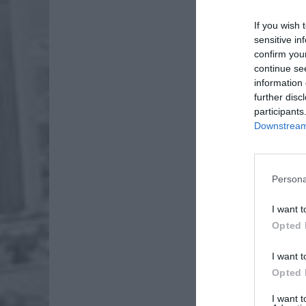
If you wish 
sensitive in
confirm you
continue se
information 
further disc
participants
Downstream 
Persona
I want t
Opted 
Dod
I want t
Opted 
I want 