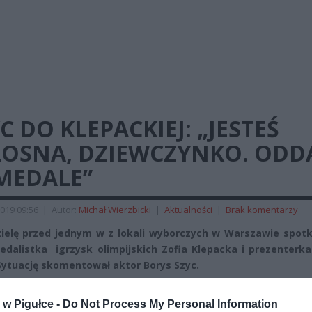
C DO KLEPACKIEJ: „JESTEŚ
ŁOSNA, DZIEWCZYNKO. ODD
MEDALE”
019 09:56
|
Autor:
Michał Wierzbicki
|
Aktualności
|
Brak komentarzy
ielę przed jednym w z lokali wyborczych w Warszawie spotk
edalistka igrzysk olimpijskich Zofia Klepacka i prezenterk
Sytuację skomentował aktor Borys Szyc.
REKLAMA
w Pigułce -
Do Not Process My Personal Information