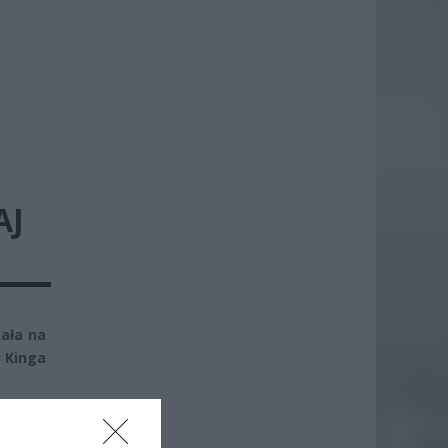
AJ
ała na
a Kinga