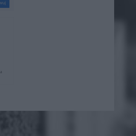
wuj
na