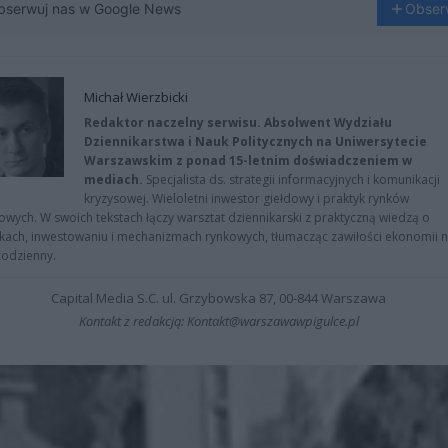
bserwuj nas w Google News
Obser
Michał Wierzbicki
Redaktor naczelny serwisu. Absolwent Wydziału
Dziennikarstwa i Nauk Politycznych na Uniwersytecie
Warszawskim z ponad 15-letnim doświadczeniem w
mediach.
Specjalista ds. strategii informacyjnych i komunikacji
kryzysowej. Wieloletni inwestor giełdowy i praktyk rynków
owych. W swoich tekstach łączy warsztat dziennikarski z praktyczną wiedzą o
kach, inwestowaniu i mechanizmach rynkowych, tłumacząc zawiłości ekonomii 
codzienny.
Capital Media S.C. ul. Grzybowska 87, 00-844 Warszawa
Kontakt z redakcją: Kontakt@warszawawpigulce.pl