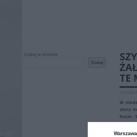
SZY
Szukaj w serwisie
Szukaj
ŻA
TE 
28 maja 2
W niedz
złota m
Rusin. 
Warszawa 