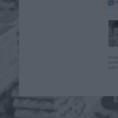
O
finans
podat
język 