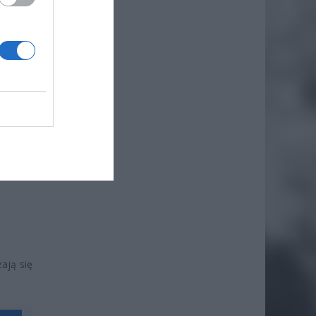
styd”
–
ają się