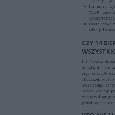
inspekcje oraz
Formacjach wysp
(CBŚP), Biuro S
Cyberprzestępcz
Biurze Spraw W
także jednostk
CZY 14 SI
WSZYSTKI
Należy wyraźnie podk
oficjalny dzień ust
tego, że sobotnie ś
obowiązek oddania p
może podjąć identyc
odbioru wolnego po
załogom długiego w
jednak wyłącznie od