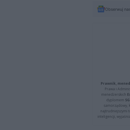
Obserwuj na
Prawnik, menedż
Prawa i Adminis
menedżerskich
E
dyplomem
SG
samorządowy, kt
najtrudniejszymi t
inteligencji, wyjaś