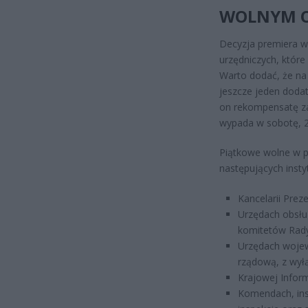
WOLNYM O
Decyzja premiera w
urzędniczych, któr
Warto dodać, że na
jeszcze jeden dodat
on rekompensatę za
wypada w sobotę, 2
Piątkowe wolne w p
następujących insty
Kancelarii Prez
Urzędach obsłu
komitetów Rady 
Urzędach wojew
rządową, z wył
Krajowej Inform
Komendach, ins