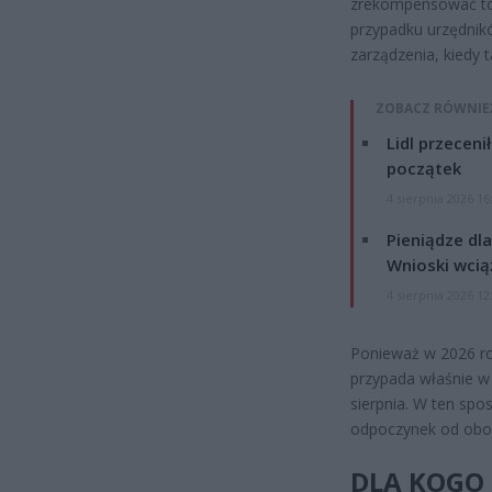
zrekompensować to 
przypadku urzędnik
zarządzenia, kiedy 
ZOBACZ RÓWNIE
Lidl przeceni
początek
4 sierpnia 2026 16
Pieniądze dla
Wnioski wcią
4 sierpnia 2026 12
Ponieważ w 2026 ro
przypada właśnie w
sierpnia. W ten spo
odpoczynek od obow
DLA KOGO 