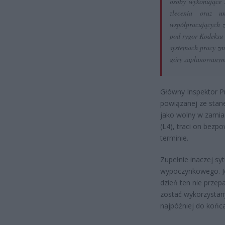
osoby wykonujące 
zlecenia oraz u
współpracujących z
pod rygor Kodeksu 
systemach pracy zm
góry zaplanowanym
Główny Inspektor P
powiązanej ze stane
jako wolny w zamian
(L4), traci on bezp
terminie.
Zupełnie inaczej s
wypoczynkowego. Je
dzień ten nie prze
zostać wykorzystany
najpóźniej do końca