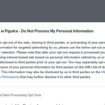
w Pigułce -
Do Not Process My Personal Information
ranci
to opt-out of the sale, sharing to third parties, or processing of your per
formation for targeted advertising by us, please use the below opt-out s
JUŻ WIADOMO, KIEDY POLSKA
r selection. Please note that after your opt-out request is processed y
LNOŚCI
PRZYJMIE UCHODŹCÓW
eing interest-based ads based on personal information utilized by us or
disclosed to third parties prior to your opt-out. You may separately opt-
9 września 2015 09:51
losure of your personal information by third parties on the IAB’s list of
Portal Fakt dowiedział się, kiedy przybędą d
. This information may also be disclosed by us to third parties on the
IA
pierwsi uchodźcy. Najbardziej prawdopodob
Participants
that may further disclose it to other third parties.
to kwiecień 2016 roku. Jak dodaje Ewa Piech
Urzędu ds. Cudzoziemców nie oznacza to,
l Data Processing Opt Outs
CZYTAJ DAL