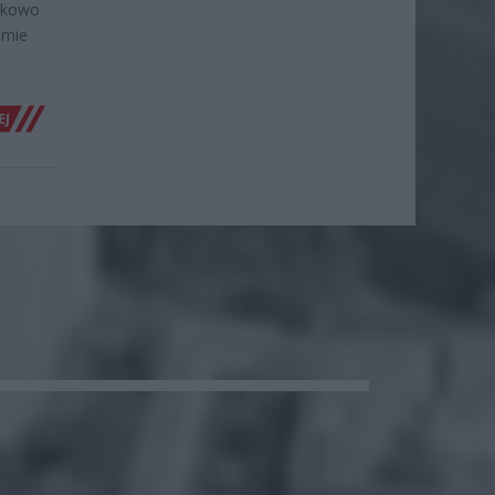
ązkowo
jmie
EJ