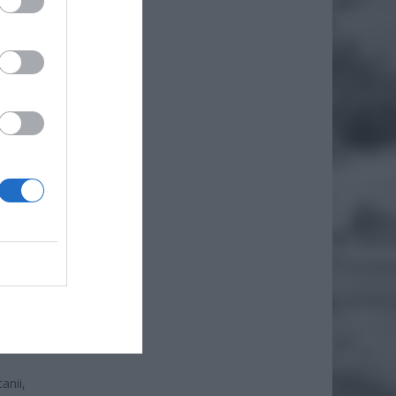
Ą
ej
sław
że w
EJ
IA
anii,