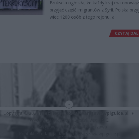
Bruksela ogłosiła, że każdy kraj ma obowi
przyjąć część imigrantów z Syrii. Polska przy
wiec 1200 osób z tego rejonu, a
CZYTAJ DAL
Copyright © 2026
Niezależny portal warszawawpigulce.pl
∗
Wydawca i właściciel: Capital Media S.C.
ul. Grzybowska 87, 00-844 Warszawa
Kontakt z redakcją:
Kontakt@warszawawpigulce.pl