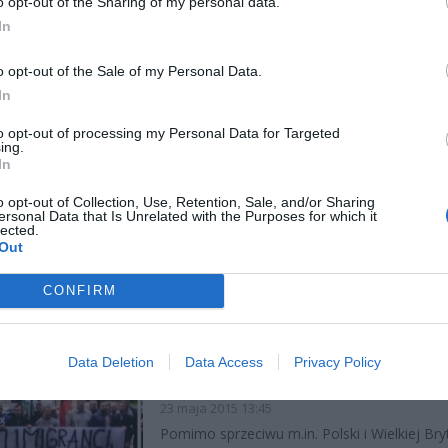
o opt-out of the Sharing of my personal data.
In
WARSZAWSKIE PARAFIE POMOG
LNOŚCI
o opt-out of the Sale of my Personal Data.
UCHODŹCOM
In
8 września 2015 10:01
Parafie i wspólnoty archidiecezji warszawski
to opt-out of processing my Personal Data for Targeted
ing.
pomogą uchodźcom – zapewnił ks. Przemy
In
Śliwiński, rzecznik metropolity i archidiecezji
warszawskiej. Na Twitterze poinformował, 
o opt-out of Collection, Use, Retention, Sale, and/or Sharing
ersonal Data that Is Unrelated with the Purposes for which it
zych dniach rozpoczną się konsultacje, które
lected.
Out
CZYTAJ DAL
CONFIRM
PROTESTY PRZECIWKO PRZYJĘC
LNOŚCI
Data Deletion
Data Access
Privacy Policy
IMIGRANTÓW Z SYRII
23 maja 2015 13:45
Pomimo sprzeciwu m.in. Polski i Wielkiej Bryt