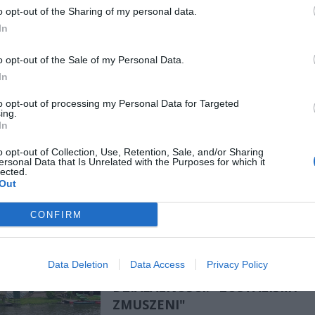
o opt-out of the Sharing of my personal data.
In
OŚWIADCZENIE WŁADZ DZIELNI
LNOŚCI
o opt-out of the Sale of my Personal Data.
SPRAWIE PUBU POD PSTRĄGIEM
In
WŁAŚCICIELE MIJAJĄ SIĘ Z PRA
to opt-out of processing my Personal Data for Targeted
13 kwietnia 2015 09:56
ing.
ielnicy Praga Południe od dawna milczał w prawie zamkniecie Pubu 
In
m. Wysłaliśmy w tej sprawie zapytanie do Pana Jerzego Gierszewskie
o opt-out of Collection, Use, Retention, Sale, and/or Sharing
a prasowego Urzędu Dzielnicy. Pan rzecznik
ersonal Data that Is Unrelated with the Purposes for which it
lected.
Out
CZYTAJ DAL
CONFIRM
LEGENDARNY PUB NA PRADZE
LNOŚCI
Data Deletion
Data Access
Privacy Policy
ZAMKNIĘTY PO 17 LATACH
DZIAŁALNOŚCI. "ZOSTALIŚMY
ZMUSZENI"