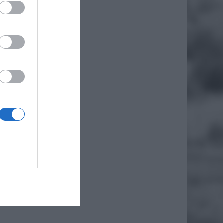
CY W
.
WDĄ?
pod
go,
EJ