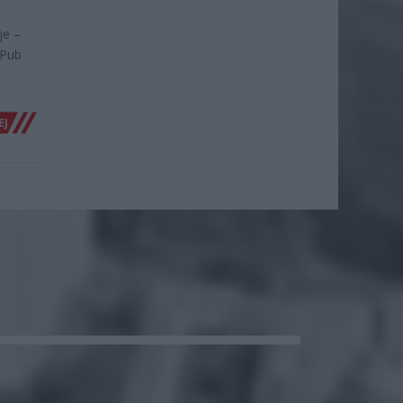
je –
 Pub
EJ