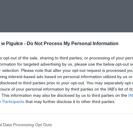
w Pigułce -
Do Not Process My Personal Information
yszak
to opt-out of the sale, sharing to third parties, or processing of your per
formation for targeted advertising by us, please use the below opt-out s
TOKSYCZNY OPRYSK W SKARYS
LNOŚCI
r selection. Please note that after your opt-out request is processed y
JEST ODPOWIEDŹ WŁADZ
eing interest-based ads based on personal information utilized by us or
5 sierpnia 2015 13:11
disclosed to third parties prior to your opt-out. You may separately opt-
Niedawno opisywaliśmy sprawę pryskania
losure of your personal information by third parties on the IAB’s list of
Roundupem w Parku Skaryszewskim. Jak
. This information may also be disclosed by us to third parties on the
IA
Participants
that may further disclose it to other third parties.
informowaliśmy, Marek Borkowski, radny Pr
Południe napisał w tej sprawie list do Nacze
 Ochrony Środowiska dzielnicy Praga Południe.
l Data Processing Opt Outs
CZYTAJ DAL