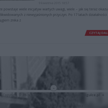
9 kwietnia 2015 18:57
e powstaje wiele inicjatyw wartych uwagi, wiele – jak się teraz okazu
zlikwidowanych z niewyjaśnionych przyczyn. Po 17 latach działalności
ągiem znika z
CZYTAJ DAL
Copyright © 2026
Niezależny portal warszawawpigulce.pl
∗
Wydawca i właściciel: Capital Media S.C.
ul. Grzybowska 87, 00-844 Warszawa