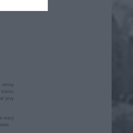
, włosy
ę koloru
ał przy
e stacji
aski.