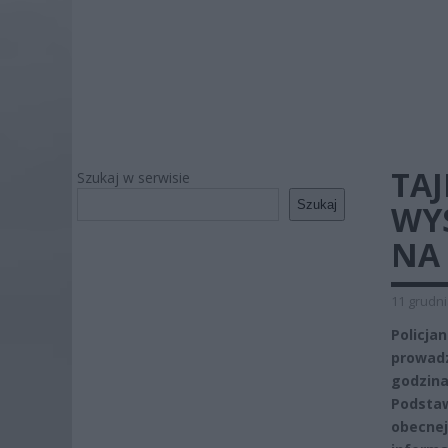
TAJ
Szukaj w serwisie
Szukaj
WYS
NA
11 grudni
Policja
prowadz
godzin
Podstaw
obecne