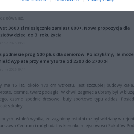
CZ RÓWNIEŻ:
et 3600 zł miesięcznie zamiast 800+. Nowa propozycja dla
ziców dzieci do 3. roku życia
erpnia 2026 19:29
 podniesie próg 500 plus dla seniorów. Policzyliśmy, ile może
ieść wypłata przy emeryturze od 2200 do 2700 zł
erpnia 2026 19:14
ny ma 15 lat, około 170 cm wzrostu, jest szczupłej budowy ciała
 proste, ciemne, twarz pociągła. W chwili zaginięcia ubrany był w bluz
iego, czarne spodnie dresowe, buty sportowe typu adidas. Posiad
ecak szkolny.
ionych ustaleń wynika, że zaginiony ostatni raz był widziany w rejoni
rszawa Centrum i mógł udać w kierunku miejscowości Sokołów Podl