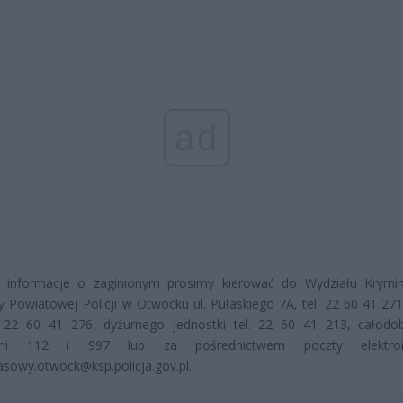
ad
e informacje o zaginionym prosimy kierować do Wydziału Krymi
Powiatowej Policji w Otwocku ul. Pułaskiego 7A, tel. 22 60 41 271
 22 60 41 276, dyżurnego jednostki tel. 22 60 41 213, całod
mi 112 i 997 lub za pośrednictwem poczty elektroni
rasowy.otwock@ksp.policja.gov.pl.