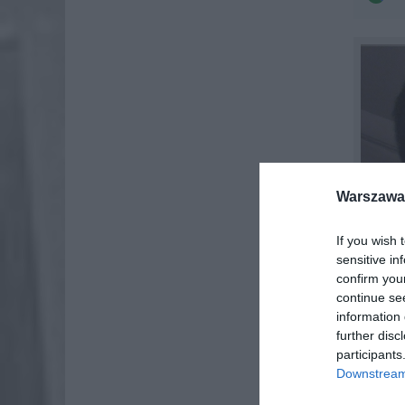
Warszawa 
If you wish 
sensitive in
confirm you
continue se
information 
further disc
participants
Downstream 