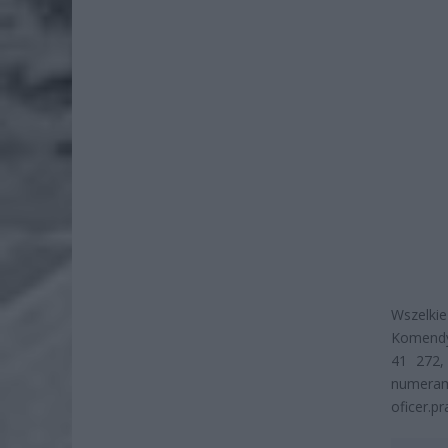
Wszelki
Komendy 
41 272,
numera
oficer.p