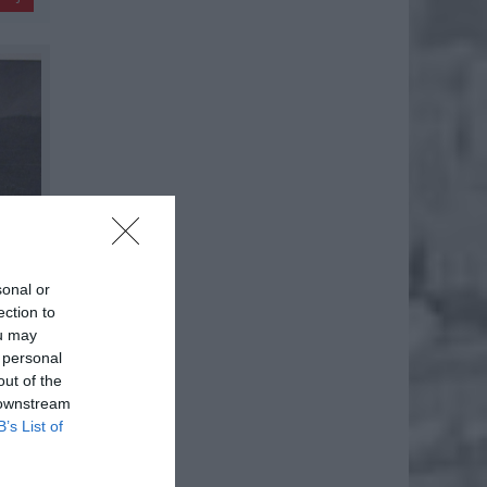
sonal or
ection to
ou may
 personal
out of the
 downstream
B’s List of