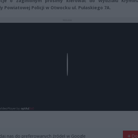
acje o zaginionym prosimy kierować do Wydziału Krymin
 Powiatowej Policji w Otwocku ul. Pułaskiego 7A.
REKLAMA
Play
aj nas do preferowanych źródeł w Google
Do