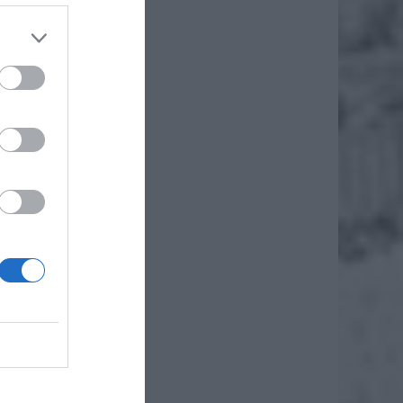
wowej w
cyjnych
miejsca
ci.