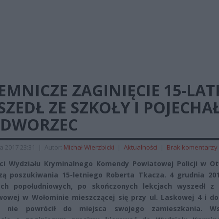
EMNICZE ZAGINIĘCIE 15-LAT
ZEDŁ ZE SZKOŁY I POJECHA
 DWORZEC
a 2017 23:31
|
Autor:
Michał Wierzbicki
|
Aktualności
|
Brak komentarzy
nci Wydziału Kryminalnego Komendy Powiatowej Policji w O
ą poszukiwania 15-letniego Roberta Tkacza. 4 grudnia 201
ach popołudniowych, po skończonych lekcjach wyszedł z 
owej w Wołominie mieszczącej się przy ul. Laskowej 4 i do 
j nie powrócił do miejsca swojego zamieszkania. Ws