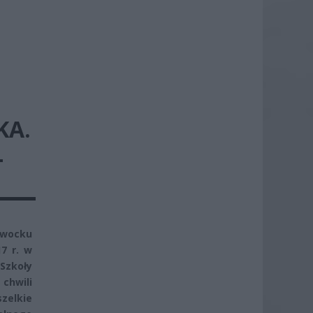
KA.
Ł
twocku
7 r. w
Szkoły
chwili
zelkie