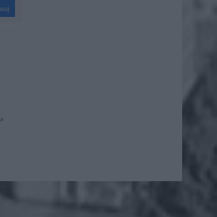
wuj
na