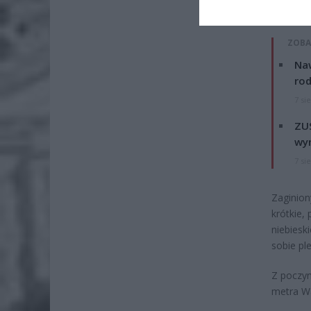
ZOBA
Naw
rod
7 si
ZUS
wyn
7 si
Zaginio
krótkie,
niebiesk
sobie pl
Z poczyn
metra Wa