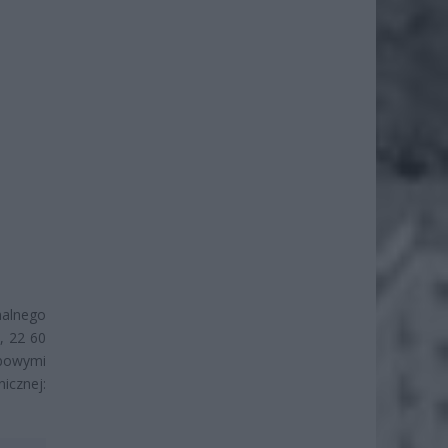
nalnego
, 22 60
obowymi
cznej: