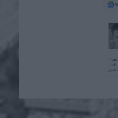
O
finans
podat
język 