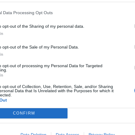
Fot. KPP Otwock
l Data Processing Opt Outs
4 grudnia 2017 r. w godz. 13:00 – 14:00 uczeń szkoły podsta
o opt-out of the Sharing of my personal data.
e przy ul. Laskowej 4 Robert Tkacz po zakończonych zajęciach lek
In
 się w nieznanym kierunku i do chwili obecnej nie powrócił do 
ania. Zaginiony chłopak nie posiada przy sobie dokumentu tożsamoś
o opt-out of the Sale of my Personal Data.
In
to opt-out of processing my Personal Data for Targeted
ing.
In
o opt-out of Collection, Use, Retention, Sale, and/or Sharing
ersonal Data that Is Unrelated with the Purposes for which it
ad
lected.
Out
CONFIRM
Data Deletion
Data Access
Privacy Policy