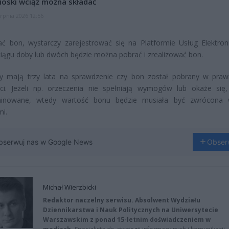
oski wciąż można składać
erpnia 2026 12:56
ć bon, wystarczy zarejestrować się na Platformie Usług Elektron
iągu doby lub dwóch będzie można pobrać i zrealizować bon.
cy mają trzy lata na sprawdzenie czy bon został pobrany w praw
ci. Jeżeli np. orzeczenia nie spełniają wymogów lub okaże się
minowane, wtedy wartość bonu będzie musiała być zwrócona 
i.
bserwuj nas w Google News
Obser
Michał Wierzbicki
Redaktor naczelny serwisu. Absolwent Wydziału
Dziennikarstwa i Nauk Politycznych na Uniwersytecie
Warszawskim z ponad 15-letnim doświadczeniem w