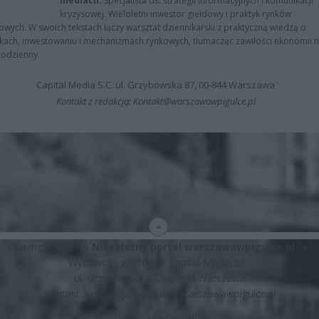
mediach.
Specjalista ds. strategii informacyjnych i komunikacji
kryzysowej. Wieloletni inwestor giełdowy i praktyk rynków
owych. W swoich tekstach łączy warsztat dziennikarski z praktyczną wiedzą o
kach, inwestowaniu i mechanizmach rynkowych, tłumacząc zawiłości ekonomii 
codzienny.
Capital Media S.C. ul. Grzybowska 87, 00-844 Warszawa
Kontakt z redakcją: Kontakt@warszawawpigulce.pl
Copyright © 2026
Niezależny portal warszawawpigulce.pl
∗
Wydawca i właściciel: Capital Media S.C.
ul. Grzybowska 87, 00-844 Warszawa
Kontakt z redakcją:
Kontakt@warszawawpigulce.pl
Polityka Redakcyjna