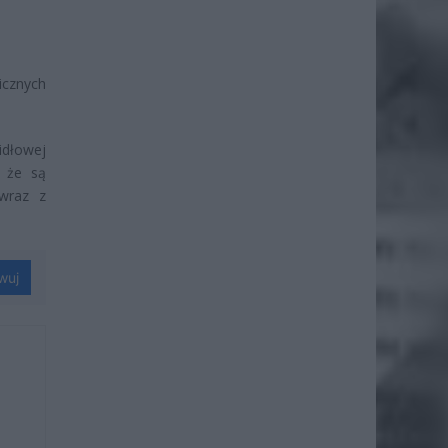
icznych
idłowej
, że są
wraz z
wuj