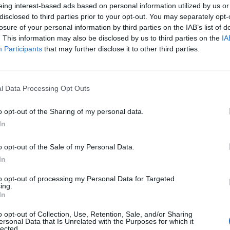
eing interest-based ads based on personal information utilized by us or
disclosed to third parties prior to your opt-out. You may separately opt-
losure of your personal information by third parties on the IAB’s list of
. This information may also be disclosed by us to third parties on the
IA
Participants
that may further disclose it to other third parties.
l Data Processing Opt Outs
o opt-out of the Sharing of my personal data.
In
o opt-out of the Sale of my Personal Data.
Fot. Pixabay
In
e dziecko przysługuje 500 zł, a w przypadku dzieci niepełnosp
to opt-out of processing my Personal Data for Targeted
ing.
iczyć na 1000 zł. W tym przypadku należy dołączyć orzecz
In
sprawności.
o opt-out of Collection, Use, Retention, Sale, and/or Sharing
ersonal Data that Is Unrelated with the Purposes for which it
lected.