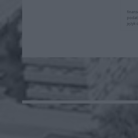
finans
podat
język 