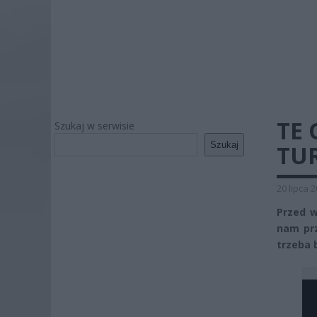
TE
Szukaj w serwisie
Szukaj
TU
20 lipca 
Przed 
nam prz
trzeba 