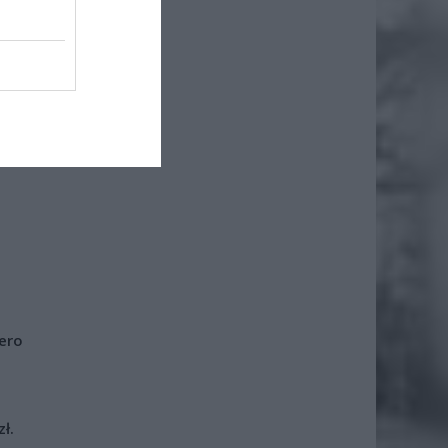
iero
ł.