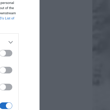
 personal
out of the
 downstream
B’s List of
rawnych
enie o