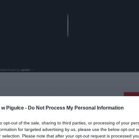
Play
aj nas do preferowanych źródeł w Google
Do
w Pigułce -
Do Not Process My Personal Information
to opt-out of the sale, sharing to third parties, or processing of your per
formation for targeted advertising by us, please use the below opt-out s
r selection. Please note that after your opt-out request is processed y