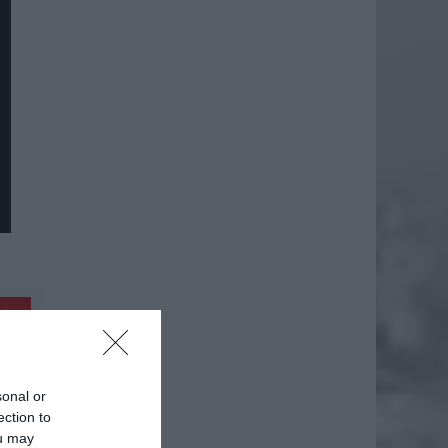
daj
sonal or
ection to
ou may