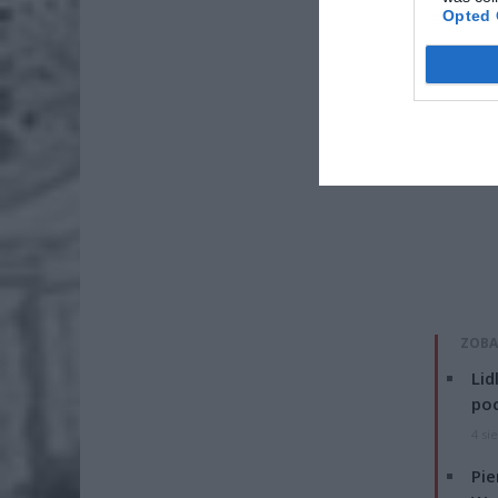
Opted 
ZOBA
Lid
po
4 si
Pie