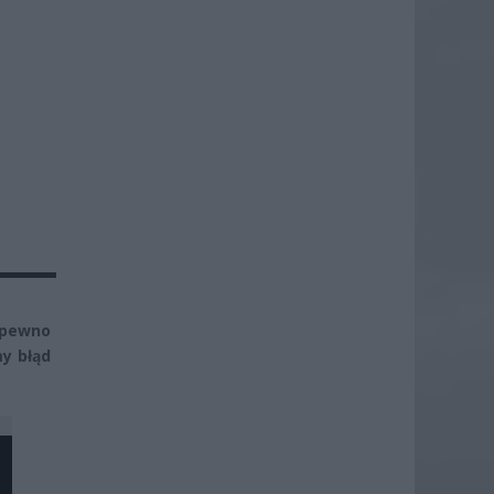
 pewno
my błąd