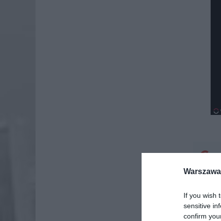
Dod
Warszawa 
If you wish 
sensitive in
confirm you