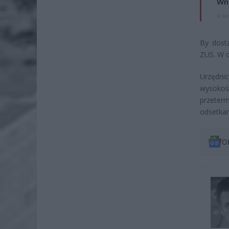
Wni
4 si
By dosta
ZUS. W c
Urzędni
wysokoś
przeter
odsetkam
O