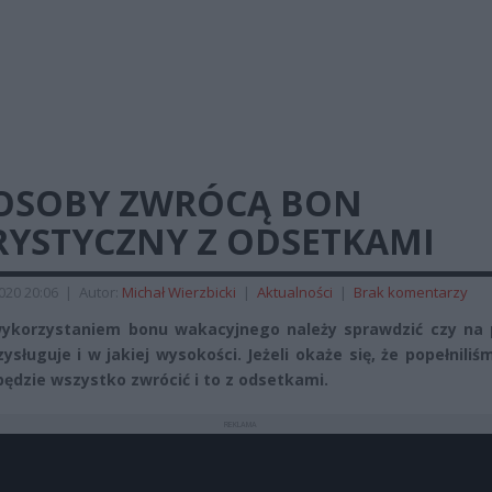
 OSOBY ZWRÓCĄ BON
RYSTYCZNY Z ODSETKAMI
2020 20:06
|
Autor:
Michał Wierzbicki
|
Aktualności
|
Brak komentarzy
wykorzystaniem bonu wakacyjnego należy sprawdzić czy na
ysługuje i w jakiej wysokości. Jeżeli okaże się, że popełniliś
będzie wszystko zwrócić i to z odsetkami.
REKLAMA