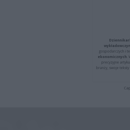
Dziennikar
wykładowczyn
gospodarczych i t
ekonomicznych
.
precyzyjne artyku
branży, swoje tekst
Cap