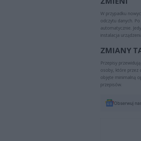
ZMIENI
W przypadku nowyc
odczytu danych. Po
automatycznie. Jed
instalacja urządzeni
ZMIANY T
Przepisy przewiduj
osoby, które przez 
objęte minimalną o
przepisów.
Obserwuj na