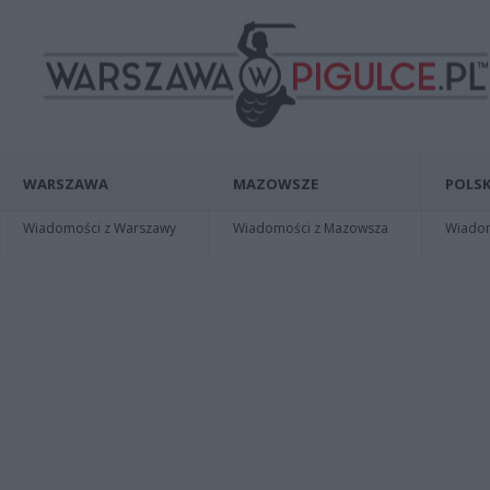
WARSZAWA
MAZOWSZE
POLSK
Wiadomości z Warszawy
Wiadomości z Mazowsza
Wiadomo