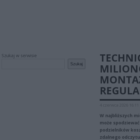
TECHNI
Szukaj w serwisie
Szukaj
MILION
MONTAŻ
REGULA
4 czerwca 2026 16:11
W najbliższych m
może spodziewać 
podzielników kos
zdalnego odczytu.