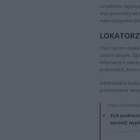
Urządzenia zapisuj
oraz parametry niez
wykorzystywane prz
LOKATORZ
Choć system działa
swoimi danymi. Zgo
informacje o zakre
podmiotach, które 
Administrator budyn
przetwarzania dany
ZOBACZ RÓWNIE
ZUS podniesie
wynieść wypł
7 sierpnia 2026 19