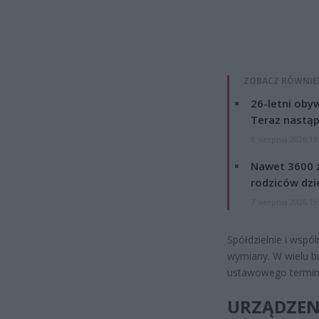
ZOBACZ RÓWNIE
26-letni obyw
Teraz nastąp
8 sierpnia 2026 15
Nawet 3600 z
rodziców dzie
7 sierpnia 2026 19
Spółdzielnie i wsp
wymiany. W wielu bu
ustawowego terminu
URZĄDZENI