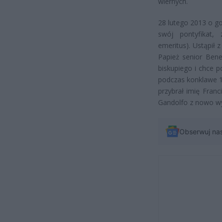
wiernych.
28 lutego 2013 o g
swój pontyfikat,
emeritus). Ustąpił 
Papież senior Bene
biskupiego i chce 
podczas konklawe 1
przybrał imię Franc
Gandolfo z nowo w
Obserwuj na