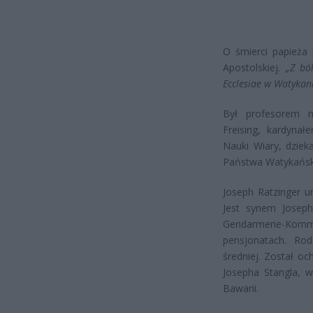
O śmierci papieża 
Apostolskiej.
„Z bó
Ecclesiae w Watykan
Był profesorem n
Freising, kardyna
Nauki Wiary, dzie
Państwa Watykański
Joseph Ratzinger u
Jest synem Joseph
Gendarmerie-Komm
pensjonatach. Ro
średniej. Został oc
Josepha Stangla, 
Bawarii.