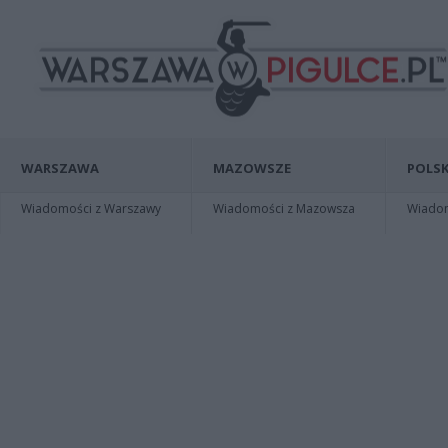
WARSZAWA
MAZOWSZE
POLSK
Wiadomości z Warszawy
Wiadomości z Mazowsza
Wiadomo