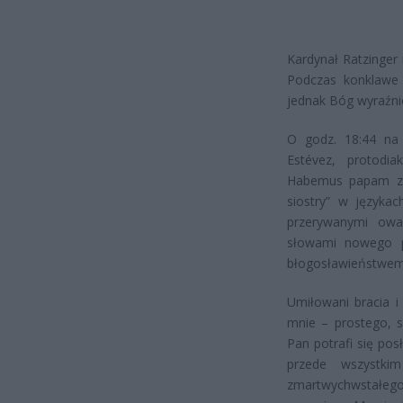
Kardynał Ratzinger 
Podczas konklawe
jednak Bóg wyraźnie
O godz. 18:44 na 
Estévez, protodia
Habemus papam zwr
siostry” w językac
przerywanymi owa
słowami nowego p
błogosławieństwem U
Umiłowani bracia i 
mnie – prostego, 
Pan potrafi się pos
przede wszystk
zmartwychwstałego