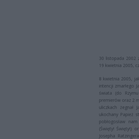
30 listopada 2002 
19 kwietnia 2005, c
8 kwietnia 2005, j
intencji zmarłego 
świata (do Rzymu
premierów oraz 2 mi
uliczkach żegnał 
ukochany Papież st
pobłogosław nam O
(Święty! Święty!) o
Josepha Ratzingera