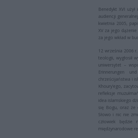
Benedykt XVI użył 
audiencji generalne
kwietnia 2005, pap
XV za jego dążenie
za jego wkład w bu
12 września 2006 r
teologii, wygłosił
uniwersytet – wspo
Erinnerungen un
chrześcijaństwa i is
Khoury’ego, zacyto
refleksje muzułma
idea islamskiego dż
się Bogu, oraz że
Słowo i nic nie zm
człowiek będzie 
międzynarodowe rea