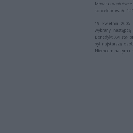
Mówił o wędrówce K
koncelebrowało 140
19 kwietnia 2005 
wybrany następcą J
Benedykt XVI stał s
był najstarszą os
Niemcem na tym urz