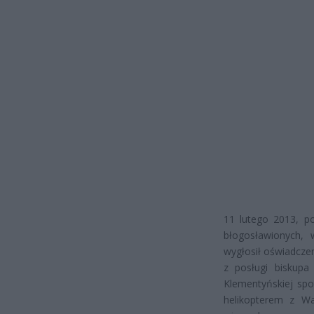
11 lutego 2013, p
błogosławionych,
wygłosił oświadcze
z posługi biskupa
Klementyńskiej spo
helikopterem z Wa