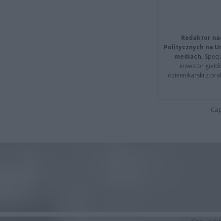
Redaktor na
Politycznych na 
mediach.
Specja
inwestor giełd
dziennikarski z pr
Cap