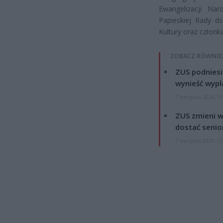
Ewangelizacji Nar
Papieskiej Rady ds
Kultury oraz członka
ZOBACZ RÓWNIE
ZUS podniesie
wynieść wypł
7 sierpnia 2026 19
ZUS zmieni w
dostać senio
7 sierpnia 2026 13