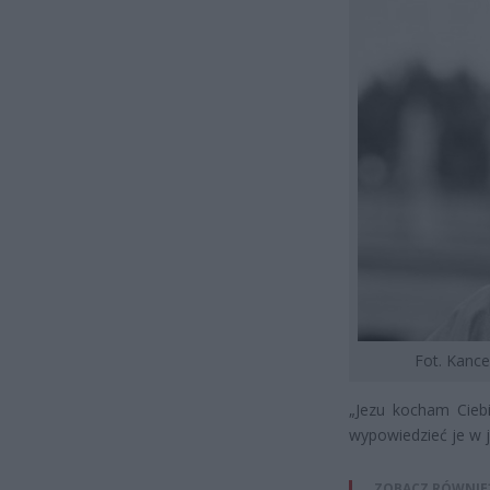
Fot. Kance
„Jezu kocham Ciebi
wypowiedzieć je w 
ZOBACZ RÓWNIE