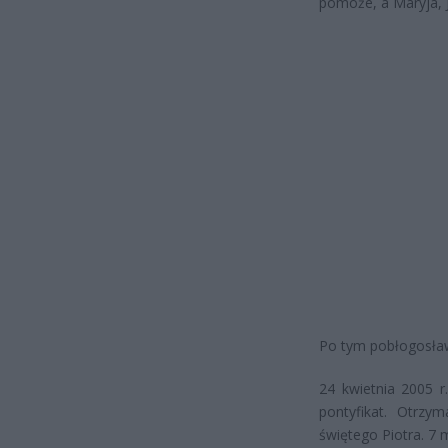
pomoże, a Maryja, 
Po tym pobłogosławi
24 kwietnia 2005 r
pontyfikat. Otrzym
świętego Piotra. 7 m