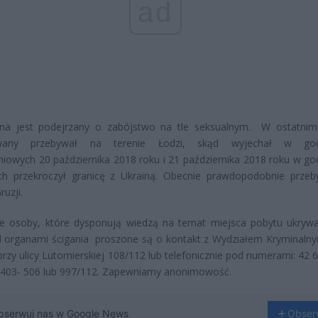
ad
na jest podejrzany o zabójstwo na tle seksualnym. W ostatnim
iwany przebywał na terenie Łodzi, skąd wyjechał w god
iowych 20 października 2018 roku i 21 października 2018 roku w go
ch przekroczył granicę z Ukrainą. Obecnie prawdopodobnie prze
ruzji.
ie osoby, które dysponują wiedzą na temat miejsca pobytu ukryw
ed organami ścigania proszone są o kontakt z Wydziałem Kryminal
przy ulicy Lutomierskiej 108/112 lub telefonicznie pod numerami: 42 
 403- 506 lub 997/112. Zapewniamy anonimowość.
bserwuj nas w Google News
Obser