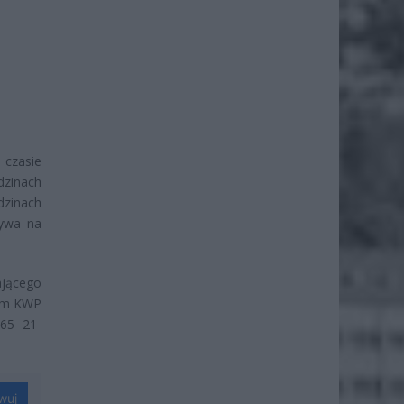
 czasie
zinach
dzinach
bywa na
ającego
nym KWP
665- 21-
wuj