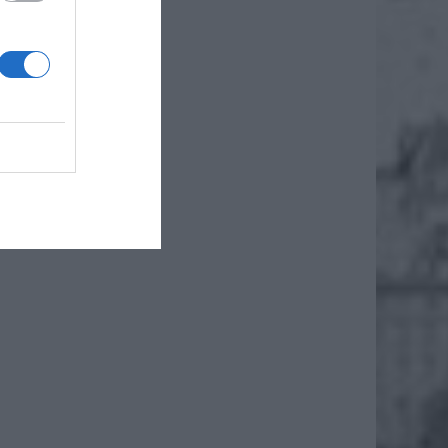
 czasie
iero
ł.