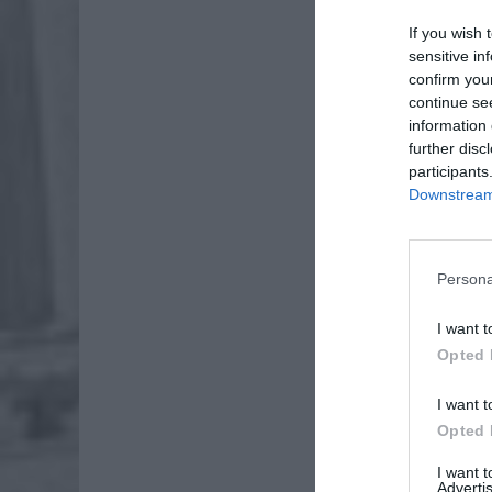
If you wish 
sensitive in
confirm you
continue se
information 
further disc
participants
Downstream 
Dod
Persona
I want t
Opted 
I want t
Opted 
I want 
Advertis