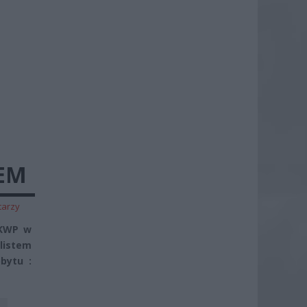
NEM
tarzy
 KWP w
listem
bytu :