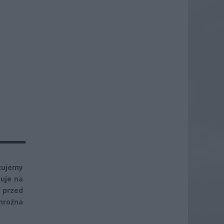
zujemy
zuje na
e przed
 mroźna