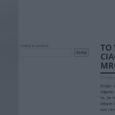
TO
Szukaj w serwisie
Szukaj
CIA
MR
25 lutego
Dzięki 
zdjęcie
to, że 
silnym 
noc i k