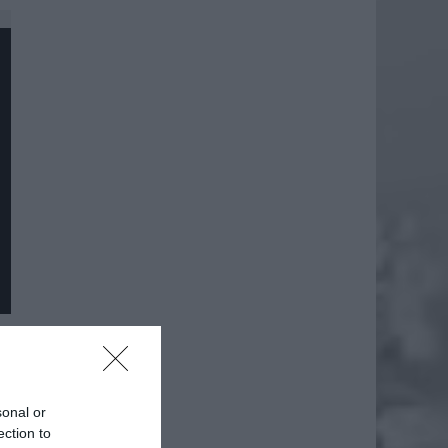
daj
sonal or
ection to