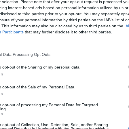
r selection. Please note that after your opt-out request is processed y
eing interest-based ads based on personal information utilized by us or
disclosed to third parties prior to your opt-out. You may separately opt-
losure of your personal information by third parties on the IAB’s list of
. This information may also be disclosed by us to third parties on the
IA
Participants
that may further disclose it to other third parties.
l Data Processing Opt Outs
o opt-out of the Sharing of my personal data.
In
o opt-out of the Sale of my Personal Data.
In
to opt-out of processing my Personal Data for Targeted
Fot. Aleksandra
ing.
In
zoraj w województwie Mazowieckim zamarzły 4 osoby. Jak 
o opt-out of Collection, Use, Retention, Sale, and/or Sharing
 Centrum Bezpieczeństwa wczorajszej nocy w Polsce znaleziono 
ersonal Data that Is Unrelated with the Purposes for which it