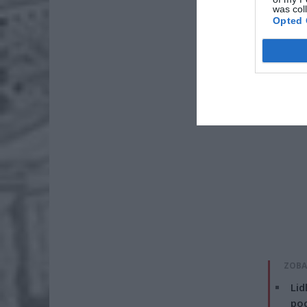
was col
dwie.
Opted 
ZOBA
Lid
po