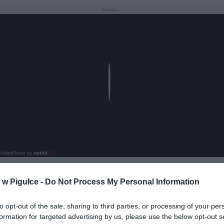
REKLAMA
Play
w Pigułce -
Do Not Process My Personal Information
aj nas do preferowanych źródeł w Google
Do
to opt-out of the sale, sharing to third parties, or processing of your per
formation for targeted advertising by us, please use the below opt-out s