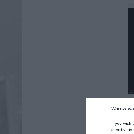
Warszawa 
Dod
If you wish 
sensitive in