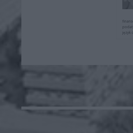
finans
podat
język 