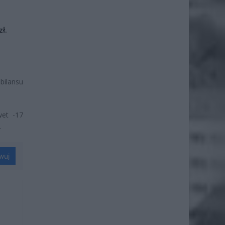
ł.
bilansu
wet -17
.
wuj