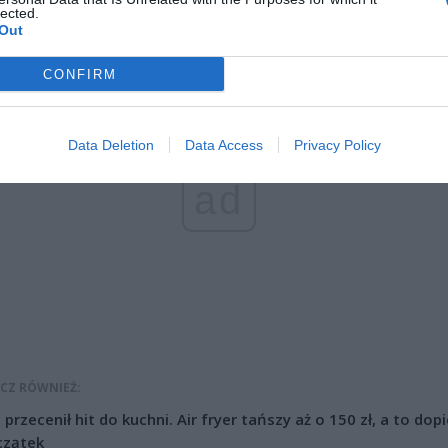
lected.
Out
CONFIRM
Data Deletion
Data Access
Privacy Policy
ad
CZ RÓWNIEŻ:
l przecenił hit do kuchni. Air fryer tańszy aż o 150 zł, a to dop
czątek