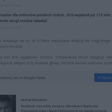
erpnia 2026 16:06
niądze dla milionów polskich rodzin. ZUS wypłacił już 173 mln z
oski wciąż można składać
erpnia 2026 12:56
o wskazuje na to, że 67-letni mężczyzna dołączy do tragicznego 
znych mrozów.
sza noc jest wyjątkowo mroźna. Temperatura może osiągnąć na
elsjusza. Miejcie oczy dookoła głowy, możecie komuś uratować życie
bserwuj nas w Google News
Obser
Michał Wierzbicki
Redaktor naczelny serwisu. Absolwent Wydziału
Dziennikarstwa i Nauk Politycznych na Uniwersytecie