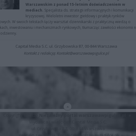
Warszawskim z ponad 15-letnim doświadczeniem w
mediach.
Specjalista ds. strategii informacyjnych i komunikacji
kryzysowej. Wieloletni inwestor giełdowy i praktyk rynków
owych. W swoich tekstach łączy warsztat dziennikarski z praktyczną wiedzą o
kach, inwestowaniu i mechanizmach rynkowych, tłumacząc zawiłości ekonomii 
codzienny.
Capital Media S.C. ul. Grzybowska 87, 00-844 Warszawa
Kontakt z redakcją: Kontakt@warszawawpigulce.pl
Copyright © 2026
Niezależny portal warszawawpigulce.pl
∗
Wydawca i właściciel: Capital Media S.C.
ul. Grzybowska 87, 00-844 Warszawa
Kontakt z redakcją:
Kontakt@warszawawpigulce.pl