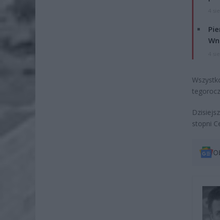
4 si
Pie
Wni
4 si
Wszystk
tegoroc
Dzisiej
stopni C
O