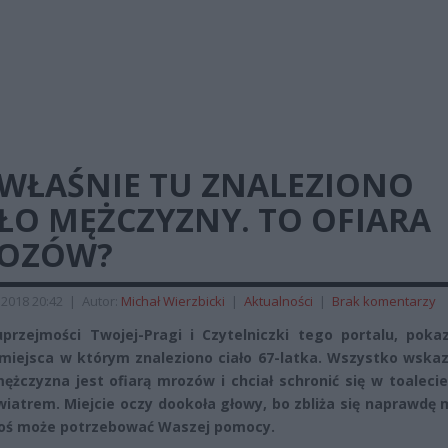
 WŁAŚNIE TU ZNALEZIONO
ŁO MĘŻCZYZNY. TO OFIARA
OZÓW?
 2018 20:42
|
Autor:
Michał Wierzbicki
|
Aktualności
|
Brak komentarzy
uprzejmości Twojej-Pragi i Czytelniczki tego portalu, poka
 miejsca w którym znaleziono ciało 67-latka. Wszystko wska
mężczyzna jest ofiarą mrozów i chciał schronić się w toaleci
wiatrem. Miejcie oczy dookoła głowy, bo zbliża się naprawdę
toś może potrzebować Waszej pomocy.