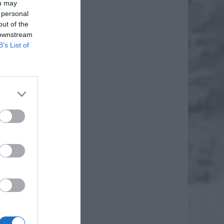
ou may
 personal
out of the
 downstream
B’s List of
podaje
kolejne