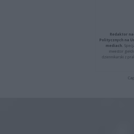
Redaktor na
Politycznych na 
mediach.
Specja
inwestor giełd
dziennikarski z pr
Cap