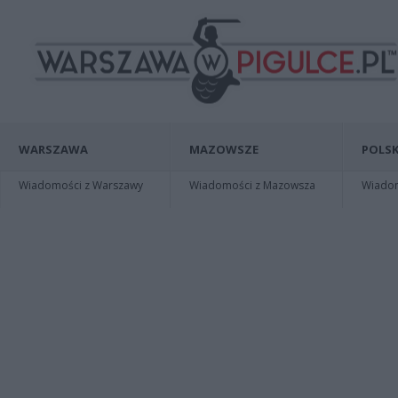
WARSZAWA
MAZOWSZE
POLSK
Wiadomości z Warszawy
Wiadomości z Mazowsza
Wiadomo