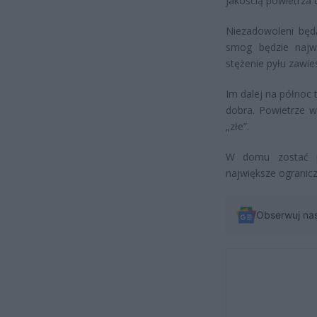
jakością powietrza 
Niezadowoleni będą
smog będzie najw
stężenie pyłu zaw
Im dalej na północ 
dobra. Powietrze w
„złe”.
W domu zostać po
największe ogranicz
Obserwuj na