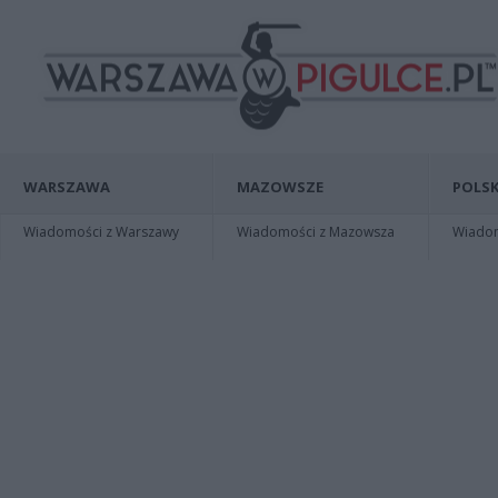
WARSZAWA
MAZOWSZE
POLSK
Wiadomości z Warszawy
Wiadomości z Mazowsza
Wiadomo