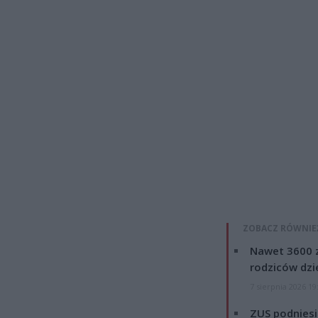
ZOBACZ RÓWNIE
Nawet 3600 z
rodziców dzie
7 sierpnia 2026 19
ZUS podniesie