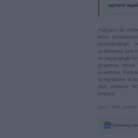
wynieść wypł
7 sierpnia 2026 19
Policjanci do osta
które prowadzone
wołomińskiego, m
analizowana była t
do niej przyległy t
powietrza obszar 
powietrzne. Poblis
w Wyszkowie. W dzi
OSP, żołnierze WOT
tropiące.
Autor: kom. Damian
Obserwuj na