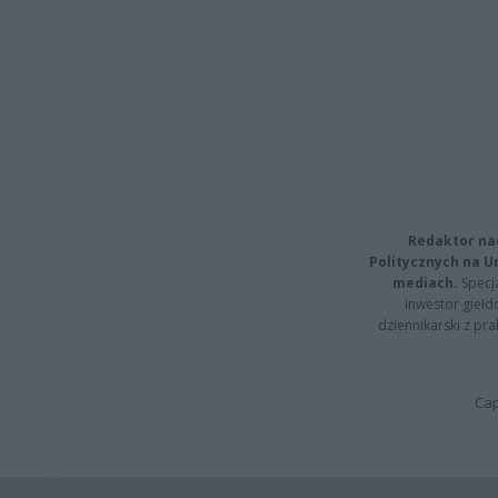
Redaktor na
Politycznych na 
mediach.
Specja
inwestor giełd
dziennikarski z pr
Cap