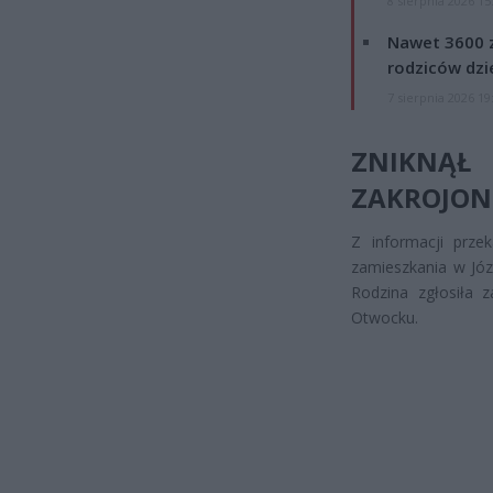
8 sierpnia 2026 15
Nawet 3600 z
rodziców dzie
7 sierpnia 2026 19
ZNIKNĄŁ
ZAKROJON
Z informacji prze
zamieszkania w Józ
Rodzina zgłosiła 
Otwocku.