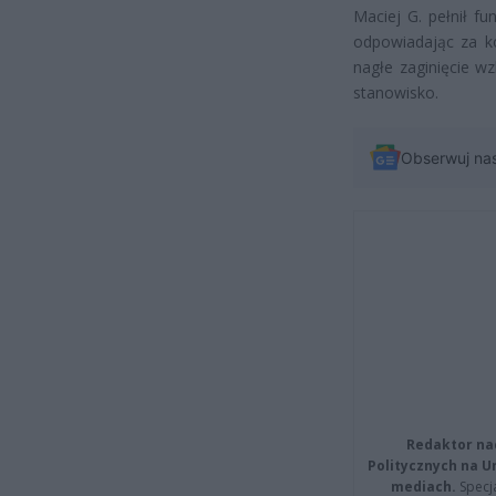
Maciej G. pełnił f
odpowiadając za ko
nagłe zaginięcie w
stanowisko.
Obserwuj na
Redaktor na
Politycznych na 
mediach.
Specja