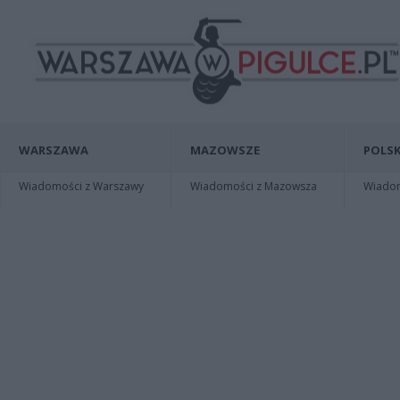
WARSZAWA
MAZOWSZE
POLSK
Wiadomości z Warszawy
Wiadomości z Mazowsza
Wiadomo