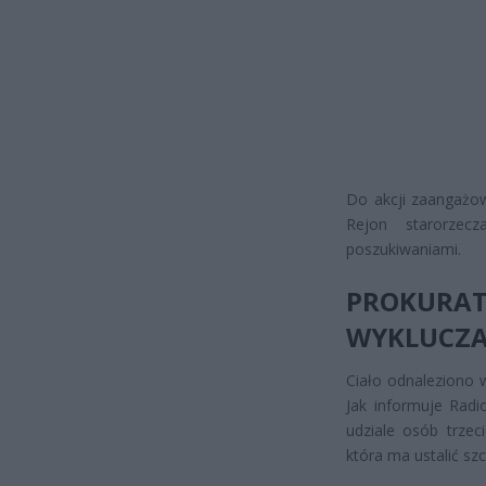
Do akcji zaangażow
Rejon starorzec
poszukiwaniami.
PROKURAT
WYKLUCZA
Ciało odnaleziono w
Jak informuje Radi
udziale osób trze
która ma ustalić sz