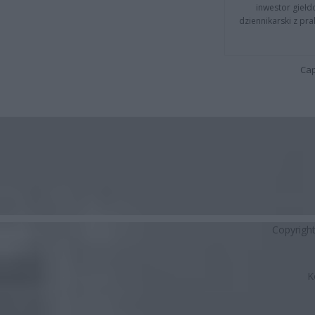
inwestor giełd
dziennikarski z pr
Cap
Copyrigh
K