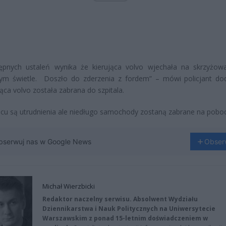
ępnych ustaleń wynika że kierująca volvo wjechała na skrzyżow
ym świetle. Doszło do zderzenia z fordem” – mówi policjant do
ca volvo została zabrana do szpitala.
cu są utrudnienia ale niedługo samochody zostaną zabrane na pobo
bserwuj nas w Google News
Obser
Michał Wierzbicki
Redaktor naczelny serwisu. Absolwent Wydziału
Dziennikarstwa i Nauk Politycznych na Uniwersytecie
Warszawskim z ponad 15-letnim doświadczeniem w