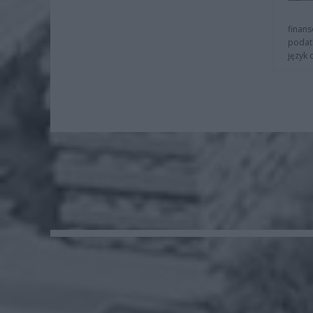
finans
podat
język 