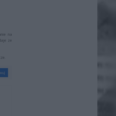
anie na
daje że
cze.
wuj