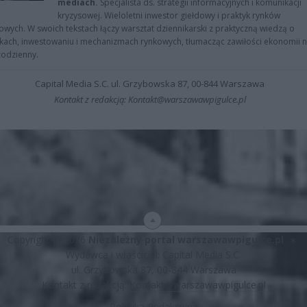
mediach.
Specjalista ds. strategii informacyjnych i komunikacji
kryzysowej. Wieloletni inwestor giełdowy i praktyk rynków
owych. W swoich tekstach łączy warsztat dziennikarski z praktyczną wiedzą o
kach, inwestowaniu i mechanizmach rynkowych, tłumacząc zawiłości ekonomii 
codzienny.
Capital Media S.C. ul. Grzybowska 87, 00-844 Warszawa
Kontakt z redakcją: Kontakt@warszawawpigulce.pl
Copyright © 2026
Niezależny portal warszawawpigulce.pl
∗
Wydawca i właściciel: Capital Media S.C.
ul. Grzybowska 87, 00-844 Warszawa
Kontakt z redakcją:
Kontakt@warszawawpigulce.pl
Polityka Redakcyjna