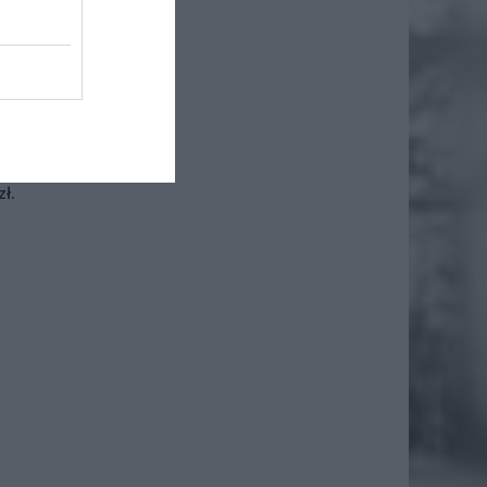
iero
ł.