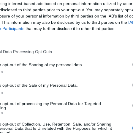
eing interest-based ads based on personal information utilized by us or
disclosed to third parties prior to your opt-out. You may separately opt-
losure of your personal information by third parties on the IAB’s list of
. This information may also be disclosed by us to third parties on the
IA
Participants
that may further disclose it to other third parties.
l Data Processing Opt Outs
aj nas do preferowanych źródeł w Google
Do
o opt-out of the Sharing of my personal data.
In
o opt-out of the Sale of my Personal Data.
In
to opt-out of processing my Personal Data for Targeted
ing.
In
Fot. Szakal
Fot. Szakal
o opt-out of Collection, Use, Retention, Sale, and/or Sharing
nformował nas Antoni Rzeczkowski z Biura Prasowego Komendy Sto
ersonal Data that Is Unrelated with the Purposes for which it
lected.