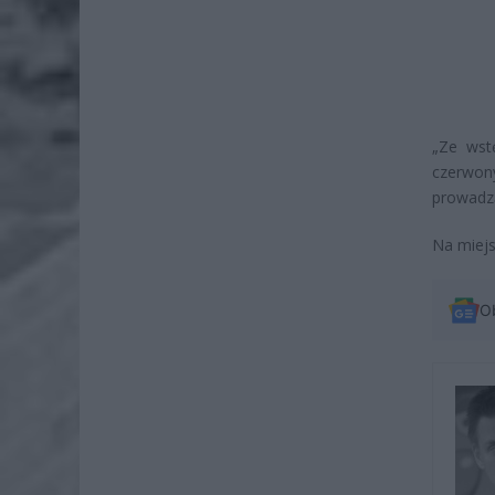
„Ze wst
czerwon
prowadzą
Na miejs
O