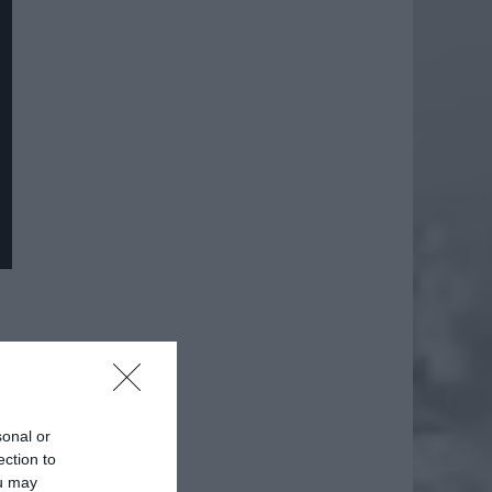
sonal or
ection to
ou may