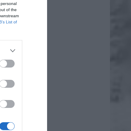
 personal
out of the
 downstream
B’s List of
daj
łecznej