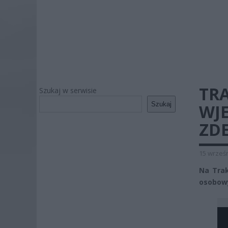
TR
Szukaj w serwisie
Szukaj
WJ
ZDE
15 wrześn
Na Tra
osobowy