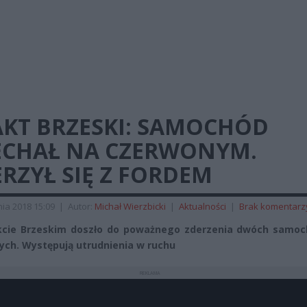
AKT BRZESKI: SAMOCHÓD
ECHAŁ NA CZERWONYM.
RZYŁ SIĘ Z FORDEM
ia 2018 15:09
|
Autor:
Michał Wierzbicki
|
Aktualności
|
Brak komentarz
kcie Brzeskim doszło do poważnego zderzenia dwóch samo
ch. Występują utrudnienia w ruchu
REKLAMA