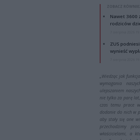
ZOBACZ RÓWNIE
Nawet 3600 z
rodziców dzie
7 sierpnia 2026 19
ZUS podniesie
wynieść wypł
7 sierpnia 2026 19
„Wiedząc jak funkcj
wymagania naszyc
ulepszaniem naszyc
nie tylko za parę lat
czas temu prace w
dodanie do nich w pr
aby stały się one w
przechodzimy proc
właścicielami, a k