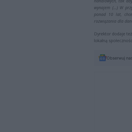
handlowych, tak ab
wynajem (…) W przy
ponad 10 lat, chc
rozwiązania dla dane
Dyrektor dodaje też,
lokalną społecznoś
Obserwuj na