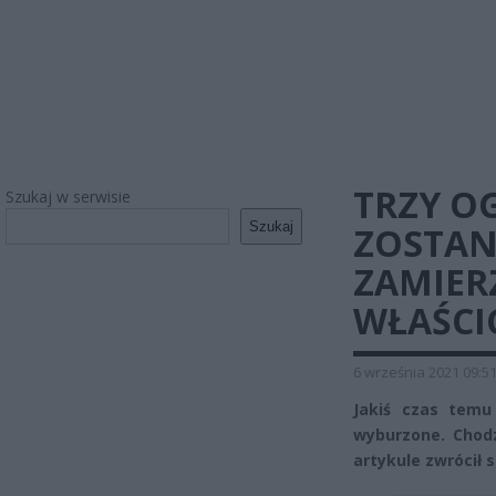
TRZY O
Szukaj w serwisie
Szukaj
ZOSTAN
ZAMIERZ
WŁAŚCIC
6 września 2021 09:5
Jakiś czas temu 
wyburzone. Chodz
artykule zwrócił s