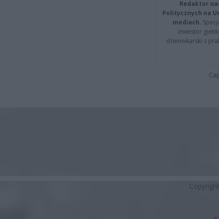
Redaktor na
Politycznych na 
mediach.
Specja
inwestor giełd
dziennikarski z pr
Cap
Copyrigh
K