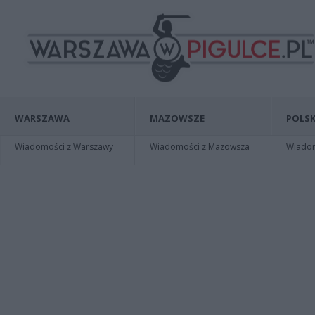
WARSZAWA
MAZOWSZE
POLSK
Wiadomości z Warszawy
Wiadomości z Mazowsza
Wiadomo