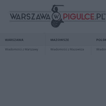
WARSZAWA
MAZOWSZE
POLSK
Wiadomości z Warszawy
Wiadomości z Mazowsza
Wiadomo