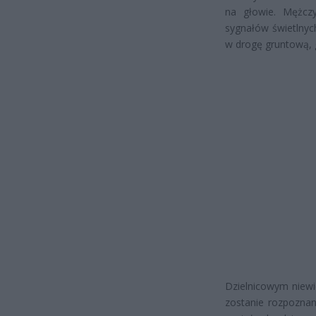
na głowie. Mężcz
sygnałów świetlnych
w drogę gruntową, g
Dzielnicowym niewie
zostanie rozpoznan