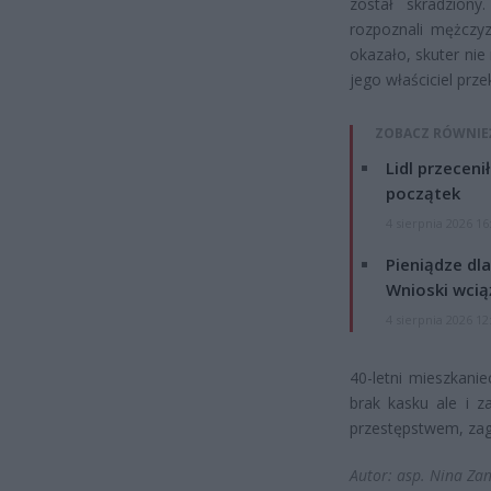
został skradziony
rozpoznali mężczyz
okazało, skuter nie
jego właściciel prz
ZOBACZ RÓWNIE
Lidl przeceni
początek
4 sierpnia 2026 16
Pieniądze dla
Wnioski wcią
4 sierpnia 2026 12
40-letni mieszkani
brak kasku ale i z
przestępstwem, zag
Autor: asp. Nina Zan