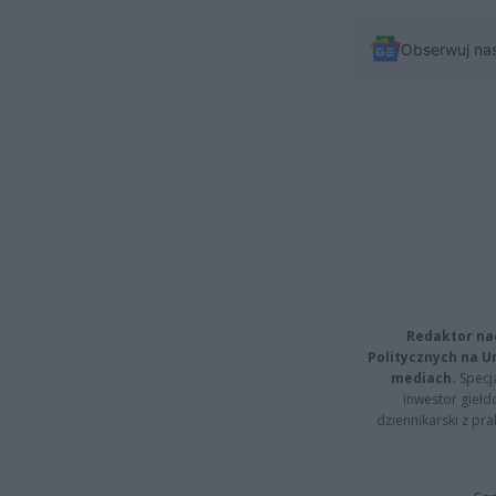
Obserwuj na
Redaktor na
Politycznych na 
mediach.
Specja
inwestor giełd
dziennikarski z pr