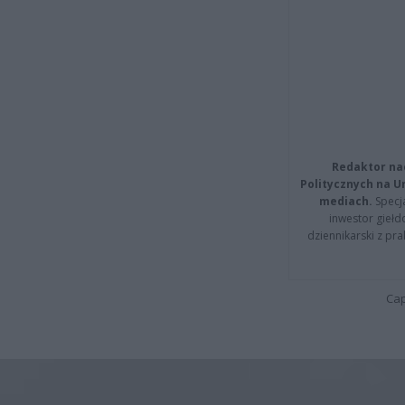
Redaktor na
Politycznych na 
mediach.
Specja
inwestor giełd
dziennikarski z pr
Cap