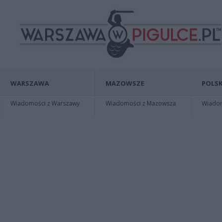
WARSZAWA
MAZOWSZE
POLSK
Wiadomości z Warszawy
Wiadomości z Mazowsza
Wiadomo