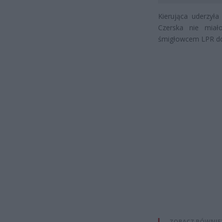
Kierująca uderzyła
Czerska nie miał
śmigłowcem LPR do 
ZOBACZ RÓWNIE