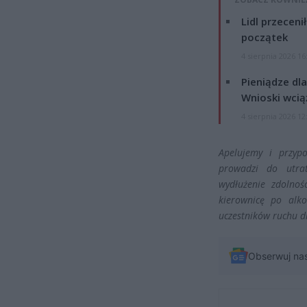
Lidl przeceni
początek
4 sierpnia 2026 16
Pieniądze dla
Wnioski wcią
4 sierpnia 2026 12
Apelujemy i przyp
prowadzi do utrat
wydłużenie zdolnoś
kierownicę po alko
uczestników ruchu 
Obserwuj na