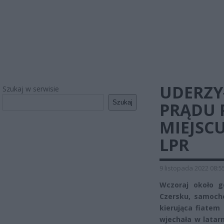
UDERZY
Szukaj w serwisie
Szukaj
PRĄDU 
MIEJSC
LPR
9 listopada 2022 08:5
Wczoraj około g
Czersku, samochó
kierująca fiate
wjechała w latarn