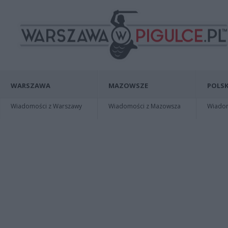
WARSZAWA
MAZOWSZE
POLSK
Wiadomości z Warszawy
Wiadomości z Mazowsza
Wiadomo