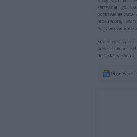
Kiedy kryminalni z
zatrzymali go. Da
pozbawienia życia 7
prokuratora, któ
tymczasowe areszt
Śródmiejski sąd po
areszcie wobec Seb
do 25 lat więzienia
Obserwuj na