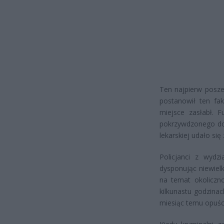
Ten najpierw poszed
postanowił ten fak
miejsce zasłabł. F
pokrzywdzonego do s
lekarskiej udało si
Policjanci z wydzi
dysponując niewielk
na temat okoliczno
kilkunastu godzinac
miesiąc temu opuści