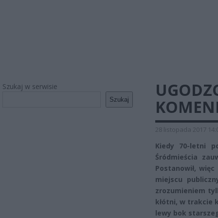
UGODZO
Szukaj w serwisie
Szukaj
KOMEND
28 listopada 2017 14:
Kiedy 70-letni 
Śródmieścia zau
Postanowił, więc
miejscu publicz
zrozumieniem tyl
kłótni, w trakcie 
lewy bok starsze