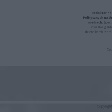
Redaktor na
Politycznych na 
mediach.
Specja
inwestor giełd
dziennikarski z pr
Cap
Copyrigh