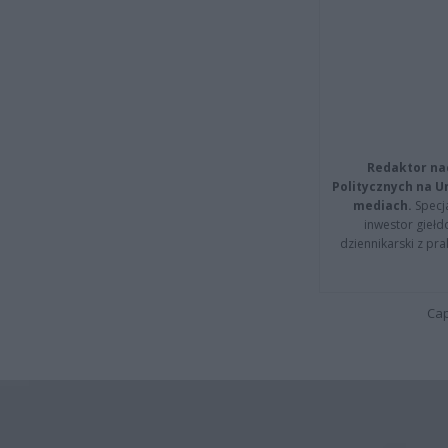
Redaktor na
Politycznych na 
mediach.
Specja
inwestor giełd
dziennikarski z pr
Cap