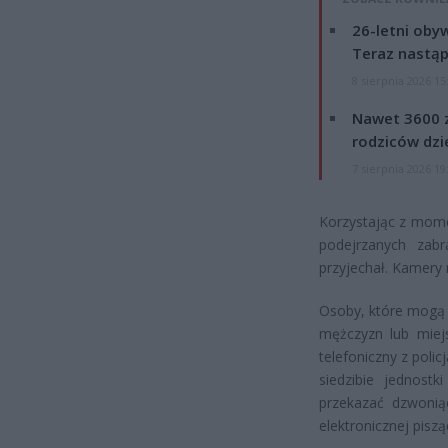
26-letni obyw
Teraz nastąp
8 sierpnia 2026 15
Nawet 3600 z
rodziców dzie
7 sierpnia 2026 19
Korzystając z mome
podejrzanych zab
przyjechał. Kamery 
Osoby, które mogą 
mężczyzn lub miej
telefoniczny z poli
siedzibie jednost
przekazać dzwonią
elektronicznej piszą