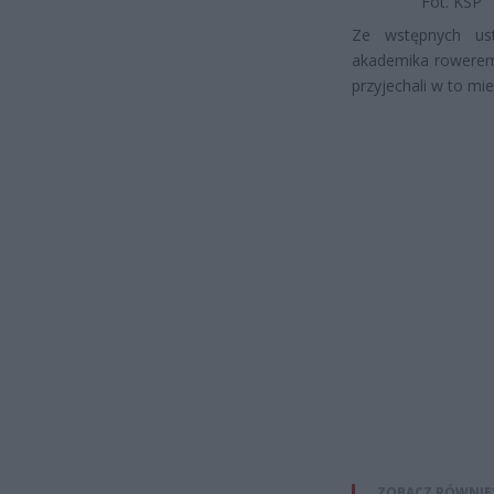
Fot. KSP
Ze wstępnych ust
akademika rowerem.
przyjechali w to mi
ZOBACZ RÓWNIE