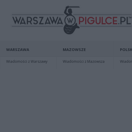
WARSZAWA
MAZOWSZE
POLSK
Wiadomości z Warszawy
Wiadomości z Mazowsza
Wiadomo