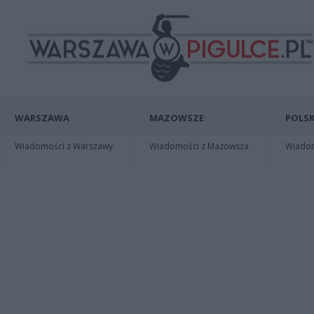
WARSZAWA
MAZOWSZE
POLSK
Wiadomości z Warszawy
Wiadomości z Mazowsza
Wiadomo