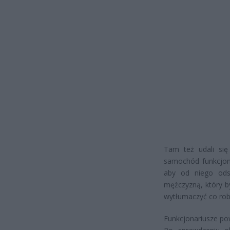
Tam też udali się 
samochód funkcjona
aby od niego ods
mężczyzną, który b
wytłumaczyć co robi
Funkcjonariusze pow