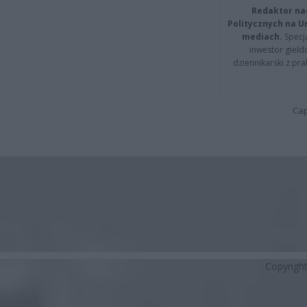
Redaktor na
Politycznych na 
mediach.
Specja
inwestor giełd
dziennikarski z pr
Cap
Copyrigh