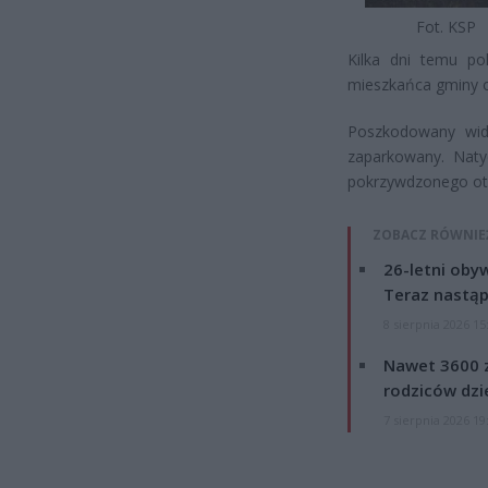
Fot. KSP
Kilka dni temu pol
mieszkańca gminy o
Poszkodowany widz
zaparkowany. Naty
pokrzywdzonego otr
ZOBACZ RÓWNIE
26-letni obyw
Teraz nastąp
8 sierpnia 2026 15
Nawet 3600 z
rodziców dzie
7 sierpnia 2026 19