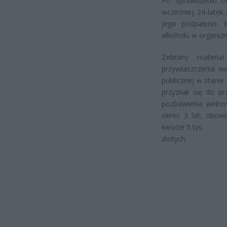
Po sprawdzeniu ok
wcześniej. 24-latek
jego podpalenie. 
alkoholu w organizm
Zebrany materia
przywłaszczenia wa
publicznej w stanie
przyznał się do p
pozbawienia wolno
okres 3 lat, obow
kwocie 5 tys.
złotych.