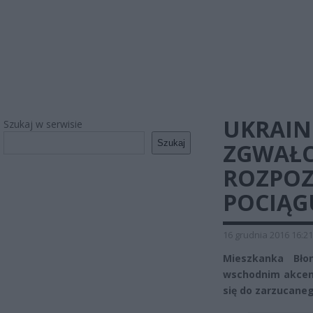
UKRAIN
Szukaj w serwisie
Szukaj
ZGWAŁC
ROZPOZ
POCIĄG
16 grudnia 2016 16:21
Mieszkanka Bło
wschodnim akcenci
się do zarzucaneg