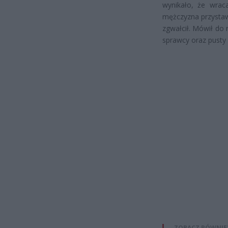
wynikało, że wra
mężczyzna przystawi
zgwałcił. Mówił do 
sprawcy oraz pusty 
ZOBACZ RÓWNIE