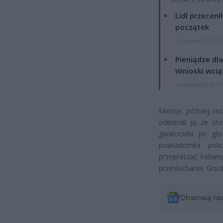
Lidl przeceni
początek
4 sierpnia 2026 16
Pieniądze dla
Wnioski wcią
4 sierpnia 2026 12
Miesiąc później ra
odbierali ją ze st
gwałciciela po gł
powiadomiła poli
przepraszać kobiet
przesłuchania. Grozi
Obserwuj na