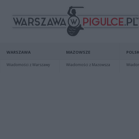
WARSZAWA
MAZOWSZE
POLSK
Wiadomości z Warszawy
Wiadomości z Mazowsza
Wiadomo