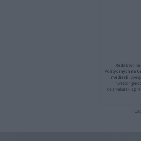
Redaktor na
Politycznych na 
mediach.
Specja
inwestor giełd
dziennikarski z pr
Cap