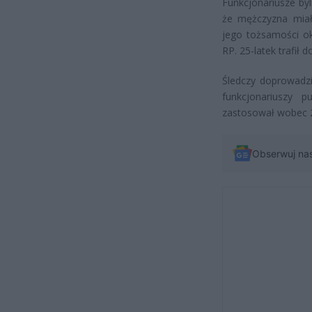
Funkcjonariusze by
że mężczyzna miał
jego tożsamości ok
RP. 25-latek trafił 
Śledczy doprowadzi
funkcjonariuszy p
zastosował wobec 25
Obserwuj na