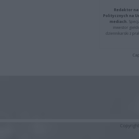
Redaktor na
Politycznych na 
mediach.
Specja
inwestor giełd
dziennikarski z pr
Cap
Copyrigh