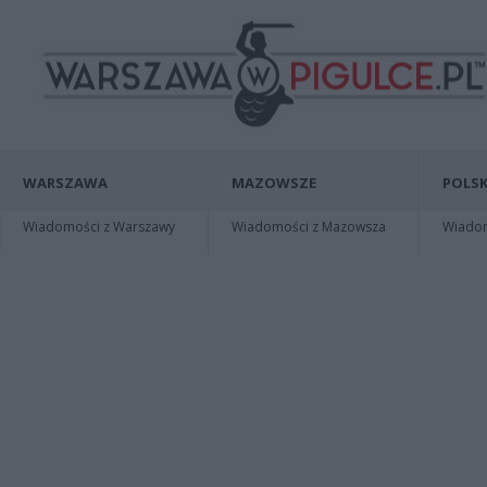
WARSZAWA
MAZOWSZE
POLSK
Wiadomości z Warszawy
Wiadomości z Mazowsza
Wiadomo