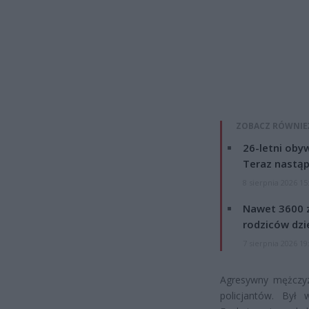
ZOBACZ RÓWNIE
26-letni obyw
Teraz nastąp
8 sierpnia 2026 15
Nawet 3600 z
rodziców dzie
7 sierpnia 2026 19
Agresywny mężczyz
policjantów. Był