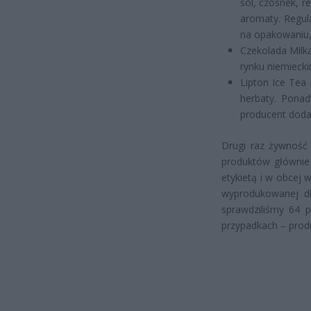
sól, czosnek, r
aromaty. Regul
na opakowaniu, 
Czekolada Milka
rynku niemiecki
Lipton Ice Tea
herbaty. Ponad
producent dodał
Drugi raz żywność 
produktów głównie 
etykietą i w obcej 
wyprodukowanej dl
sprawdziliśmy 64 
przypadkach – produk