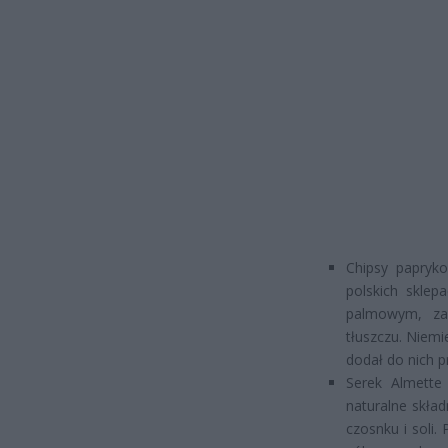
Chipsy papryk
polskich skle
palmowym, za
tłuszczu. Niem
dodał do nich p
Serek Almette
naturalne skład
czosnku i soli.