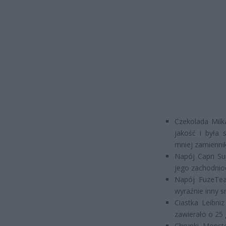
Czekolada Milk
jakość i była 
mniej zamienni
Napój Capri Su
jego zachodnioe
Napój FuzeTea
wyraźnie inny s
Ciastka Leibni
zawierało o 25 
Chrupki Monst