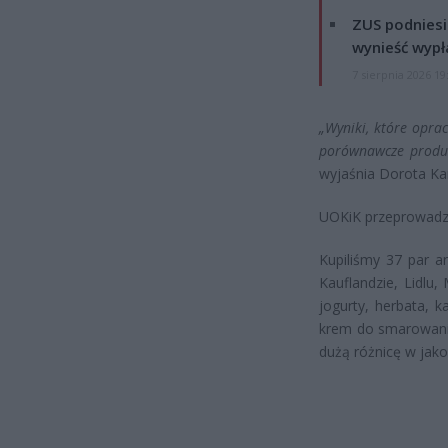
ZUS podniesie
wynieść wypł
7 sierpnia 2026 19
„Wyniki, które opra
porównawcze produk
wyjaśnia Dorota Ka
UOKiK przeprowadzi
Kupiliśmy 37 par a
Kauflandzie, Lidlu,
jogurty, herbata, k
krem do smarowania
dużą różnicę w jako