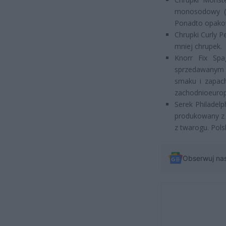
monosodowy (w
Ponadto opakow
Chrupki Curly 
mniej chrupek.
Knorr Fix Spa
sprzedawanym 
smaku i zapach
zachodnioeurop
Serek Philadelp
produkowany z 
z twarogu. Pols
Obserwuj na