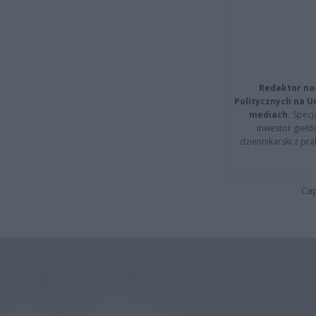
Redaktor na
Politycznych na 
mediach.
Specja
inwestor giełd
dziennikarski z pr
Cap