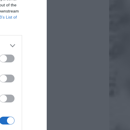
out of the
 downstream
B’s List of
 marki