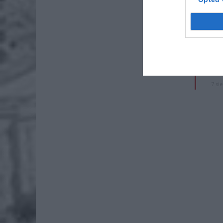
Naw
rod
7 si
ZUS
wyn
7 si