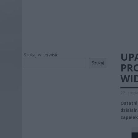
UP
Szukaj w serwisie
Szukaj
PR
WI
27 listop
Ostatn
działal
zapałek