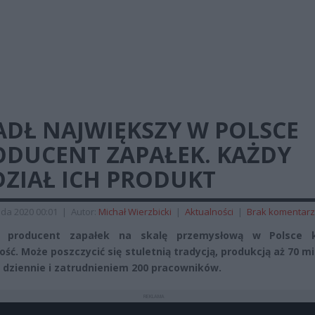
ADŁ NAJWIĘKSZY W POLSCE
ODUCENT ZAPAŁEK. KAŻDY
DZIAŁ ICH PRODUKT
ada 2020 00:01
|
Autor:
Michał Wierzbicki
|
Aktualności
|
Brak komentar
i producent zapałek na skalę przemysłową w Polsce 
ność. Może poszczycić się stuletnią tradycją, produkcją aż 70 m
 dziennie i zatrudnieniem 200 pracowników.
REKLAMA