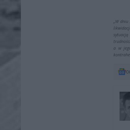
„W dniu 
likwidac
sytuacj
trudnośc
a w jeg
kontrahe
O