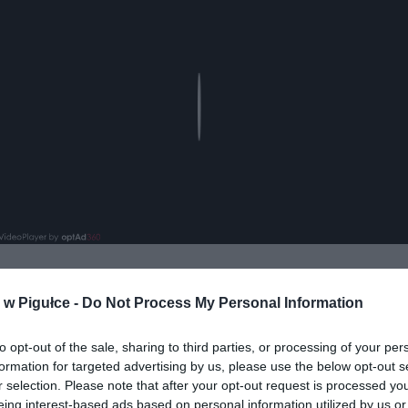
Play
w Pigułce -
Do Not Process My Personal Information
aj nas do preferowanych źródeł w Google
Do
to opt-out of the sale, sharing to third parties, or processing of your per
formation for targeted advertising by us, please use the below opt-out s
r selection. Please note that after your opt-out request is processed y
eing interest-based ads based on personal information utilized by us or