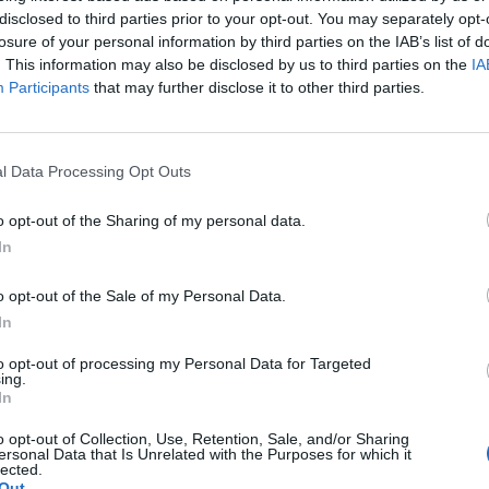
disclosed to third parties prior to your opt-out. You may separately opt-
losure of your personal information by third parties on the IAB’s list of
. This information may also be disclosed by us to third parties on the
IA
Participants
that may further disclose it to other third parties.
l Data Processing Opt Outs
o opt-out of the Sharing of my personal data.
In
o opt-out of the Sale of my Personal Data.
In
Fot. Pixabay
to opt-out of processing my Personal Data for Targeted
ing.
In
i Czechowickie kończą działalność. O końcu legendarnej
owano w krótkim komunikacie zamieszczonym na stronie firmy.
o opt-out of Collection, Use, Retention, Sale, and/or Sharing
ersonal Data that Is Unrelated with the Purposes for which it
lected.
CZ RÓWNIEŻ:
Out