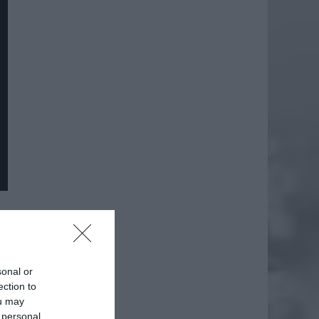
daj
sonal or
ection to
ou may
 personal