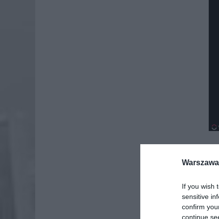
Warszawa 
Dod
If you wish 
sensitive in
confirm you
continue se