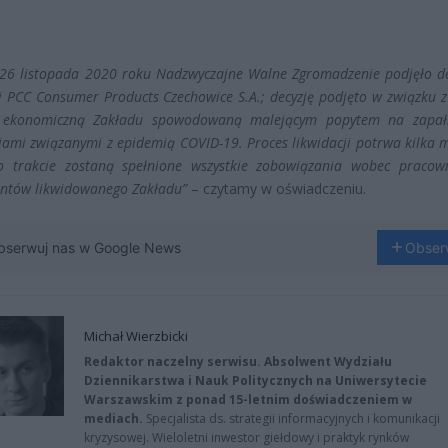
26 listopada 2020 roku Nadzwyczajne Walne Zgromadzenie podjęło de
ji PCC Consumer Products Czechowice S.A.; decyzję podjęto w związku 
ą ekonomiczną Zakładu spowodowaną malejącym popytem na zapał
iami związanymi z epidemią COVID-19. Proces likwidacji potrwa kilka m
o trakcie zostaną spełnione wszystkie zobowiązania wobec pracow
ntów likwidowanego Zakładu”
– czytamy w oświadczeniu.
bserwuj nas w Google News
Obser
Michał Wierzbicki
Redaktor naczelny serwisu. Absolwent Wydziału
Dziennikarstwa i Nauk Politycznych na Uniwersytecie
Warszawskim z ponad 15-letnim doświadczeniem w
mediach.
Specjalista ds. strategii informacyjnych i komunikacji
kryzysowej. Wieloletni inwestor giełdowy i praktyk rynków