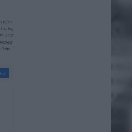
cyzję o
z trudną
ki oraz
iesięcy,
ników i
wuj