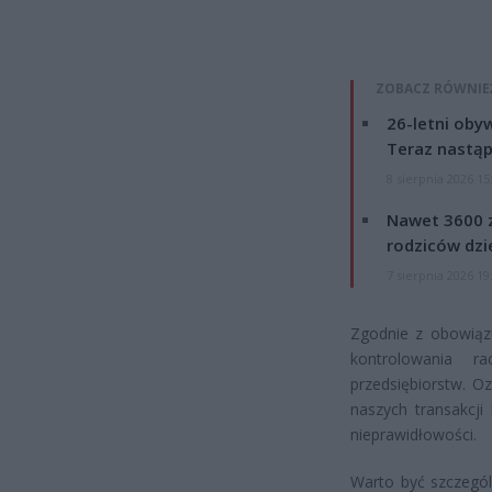
ZOBACZ RÓWNIE
26-letni obyw
Teraz nastąp
8 sierpnia 2026 15
Nawet 3600 z
rodziców dzie
7 sierpnia 2026 19
Zgodnie z obowiąz
kontrolowania 
przedsiębiorstw. 
naszych transakcji
nieprawidłowości.
Warto być szczegól