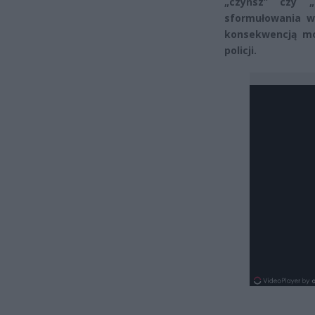
„czynsz” czy „
sformułowania w
konsekwencją mo
policji.