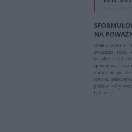
dostać senio
7 sierpnia 2026 13
SFORMUŁO
NA POWAŻN
Istnieją słowa i f
zwłaszcza takie, 
niezależnie od ko
spowodować poważne
oprócz urzędu sk
również pracownicy
przelew, który wyd
tym policji.