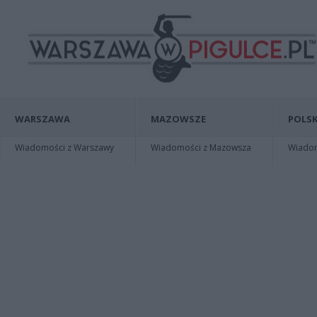
WARSZAWA
MAZOWSZE
POLSK
Wiadomości z Warszawy
Wiadomości z Mazowsza
Wiadomo