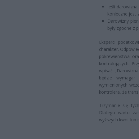
Jeśli darowizna
konieczne jest 
Darowizny pien
były zgodne z 
Eksperci podatkowi
charakter. Odpowied
pokrewieństwa ora
kontrolujących. Pr
wpisać „Darowizna 
będzie wymagał 
wymienionych wcze
kontrolera, że tran
Trzymanie się tych
Dlatego warto zas
wyższych kwot lub r