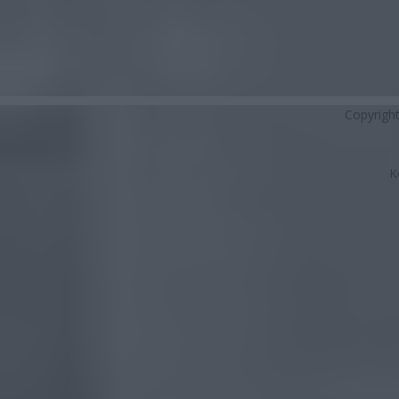
Copyrigh
K