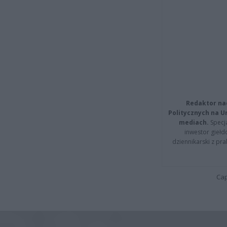
Redaktor na
Politycznych na 
mediach.
Specja
inwestor giełd
dziennikarski z pr
Cap