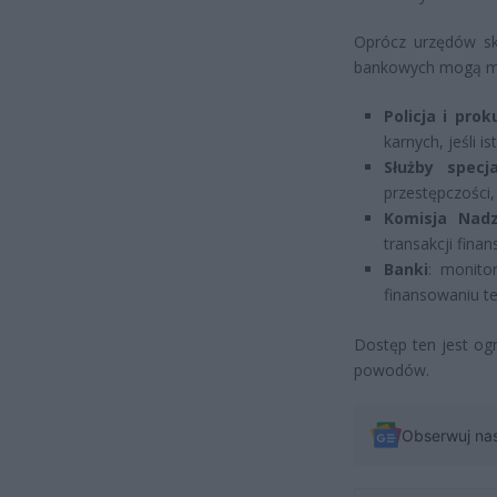
Oprócz urzędów sk
bankowych mogą mieć
Policja i prok
karnych, jeśli i
Służby specj
przestępczości, 
Komisja Nad
transakcji fina
Banki
: monito
finansowaniu t
Dostęp ten jest og
powodów.
Obserwuj na