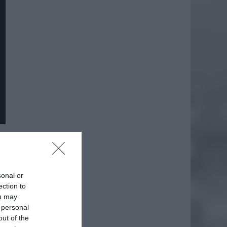
daj
sonal or
ection to
ou may
 personal
out of the