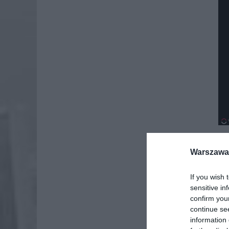
Warszawa 
Dod
If you wish 
sensitive in
confirm you
continue se
information 