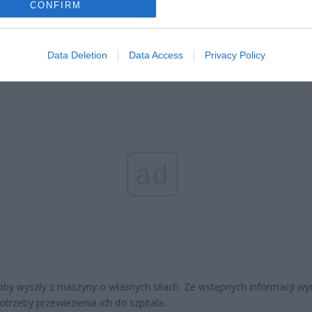
et 3600 zł miesięcznie zamiast 800+. Nowa propozycja dla
CONFIRM
ziców dzieci do 3. roku życia
erpnia 2026 19:29
Data Deletion
Data Access
Privacy Policy
ad
by wyszły z maszyny o własnych siłach. Ze wstępnych informacji wyn
otrzeby przewiezienia ich do szpitala.