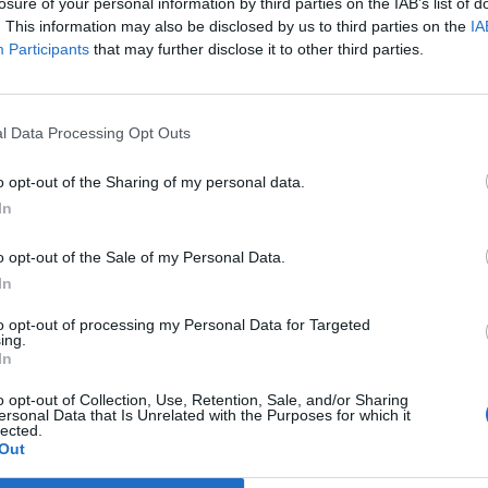
losure of your personal information by third parties on the IAB’s list of
. This information may also be disclosed by us to third parties on the
IA
Participants
that may further disclose it to other third parties.
l Data Processing Opt Outs
o opt-out of the Sharing of my personal data.
In
Fot. Warszawa w Pigułce
o opt-out of the Sale of my Personal Data.
In
kkiego samolotu ćwiczył starty i lądowania. Podczas jednego z m
o uszkodzenia podwozia.
to opt-out of processing my Personal Data for Targeted
ing.
In
CZ RÓWNIEŻ:
letni obywatel Ukrainy zaatakował zakonnicę i zerwał jej krzy
o opt-out of Collection, Use, Retention, Sale, and/or Sharing
ersonal Data that Is Unrelated with the Purposes for which it
az nastąpił zwrot w sprawie
lected.
Out
erpnia 2026 15:40