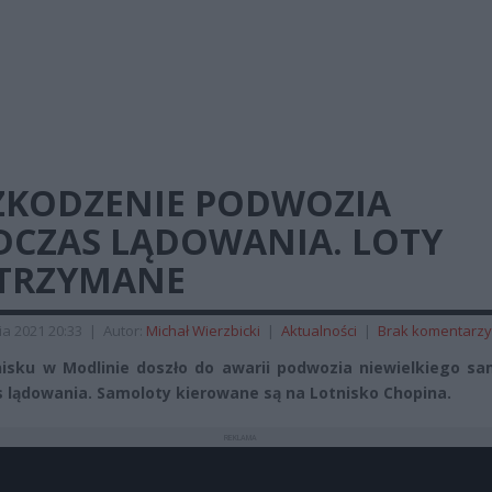
ZKODZENIE PODWOZIA
DCZAS LĄDOWANIA. LOTY
TRZYMANE
ia 2021 20:33
|
Autor:
Michał Wierzbicki
|
Aktualności
|
Brak komentarzy
isku w Modlinie doszło do awarii podwozia niewielkiego sa
 lądowania. Samoloty kierowane są na Lotnisko Chopina.
REKLAMA