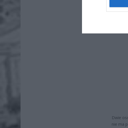
Naw
rod
7 si
Dwie oso
nie ma p