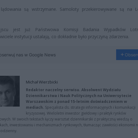
i lądowania są wstrzymane. Samoloty przekierowywane są na L
jscu jest już Państwowa Komisji Badania Wypadków Lotni
wiciele instytucji ustalają, co dokładnie było przyczyną zdarzenia.
bserwuj nas w Google News
Obser
Michał Wierzbicki
Redaktor naczelny serwisu. Absolwent Wydziału
Dziennikarstwa i Nauk Politycznych na Uniwersytecie
Warszawskim z ponad 15-letnim doświadczeniem w
mediach.
Specjalista ds. strategii informacyjnych i komunikacji
kryzysowej. Wieloletni inwestor giełdowy i praktyk rynków
owych. W swoich tekstach łączy warsztat dziennikarski z praktyczną wiedzą o
kach, inwestowaniu i mechanizmach rynkowych, tłumacząc zawiłości ekonomii 
codzienny.