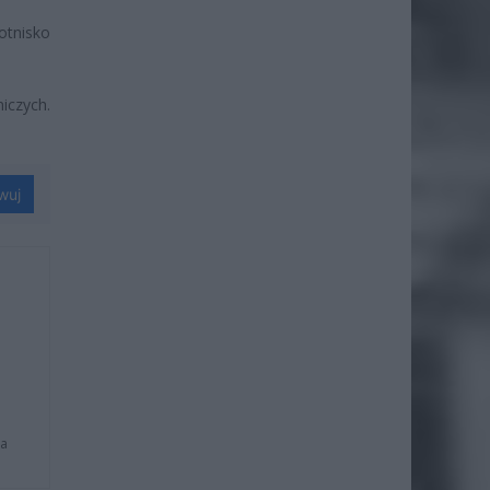
otnisko
czych.
wuj
na