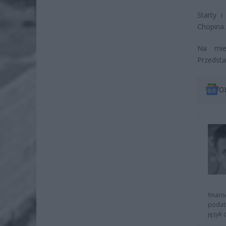
Starty 
Chopina.
Na mie
Przedsta
O
finans
podat
język 