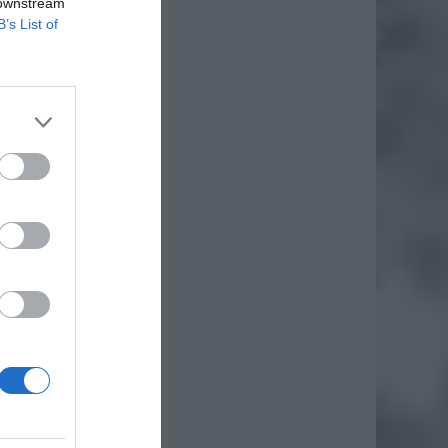
 downstream
B’s List of
anewrów
ż.