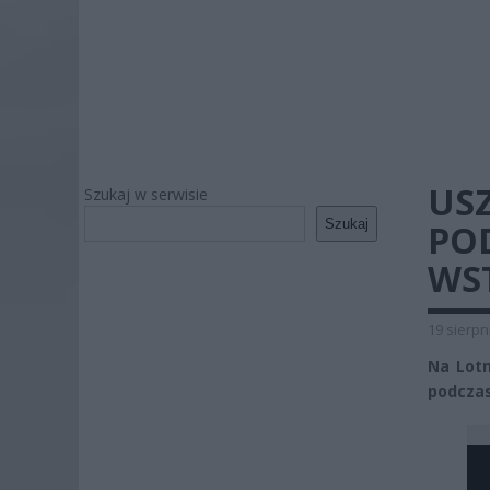
US
Szukaj w serwisie
Szukaj
PO
WS
19 sierpn
Na Lotn
podczas