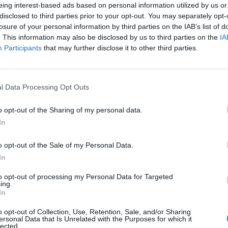
eing interest-based ads based on personal information utilized by us or
disclosed to third parties prior to your opt-out. You may separately opt-
arszawa w Pigułce
Fot. Warszawa w Pigułce
Fot. Warszawa w Pi
losure of your personal information by third parties on the IAB’s list of
. This information may also be disclosed by us to third parties on the
IA
Participants
that may further disclose it to other third parties.
l Data Processing Opt Outs
o opt-out of the Sharing of my personal data.
In
arszawa w Pigułce
Fot. Warszawa w Pigułce
Fot. Warszawa w Pi
o opt-out of the Sale of my Personal Data.
In
to opt-out of processing my Personal Data for Targeted
ing.
In
o opt-out of Collection, Use, Retention, Sale, and/or Sharing
ersonal Data that Is Unrelated with the Purposes for which it
arszawa w Pigułce
Fot. Warszawa w Pigułce
Fot. Warszawa w Pi
lected.