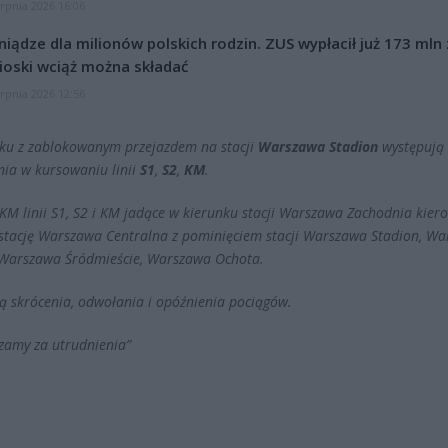
erpnia 2026 16:06
niądze dla milionów polskich rodzin. ZUS wypłacił już 173 mln z
oski wciąż można składać
erpnia 2026 12:56
ku z zablokowanym przejazdem na stacji
Warszawa Stadion
występują
nia w kursowaniu linii
S1
,
S2
,
KM
.
SKM linii S1, S2 i KM jadące w kierunku stacji Warszawa Zachodnia kie
 stację Warszawa Centralna z pominięciem stacji Warszawa Stadion, W
 Warszawa Śródmieście, Warszawa Ochota.
ą skrócenia, odwołania i opóźnienia pociągów.
zamy za utrudnienia”