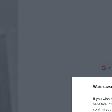
Dod
Warszawa 
If you wish 
sensitive in
confirm you