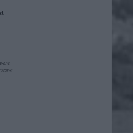
ł.
rowane
arszawa