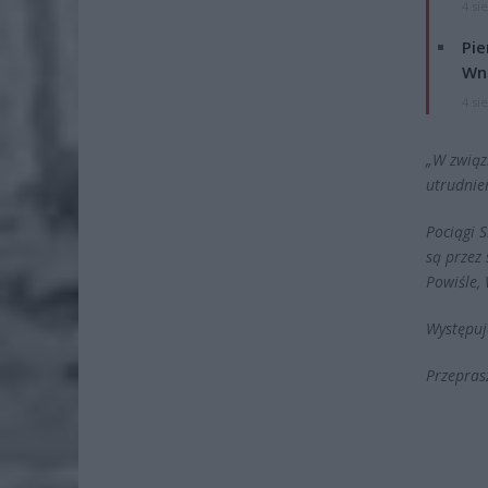
4 si
Pie
Wni
4 si
„W związ
utrudnie
Pociągi 
są przez
Powiśle,
Występuj
Przepras