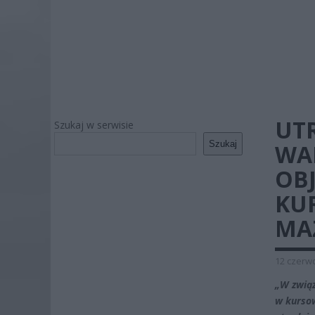
UT
Szukaj w serwisie
Szukaj
WA
OB
KU
MA
12 czerwc
„W związ
w kursow