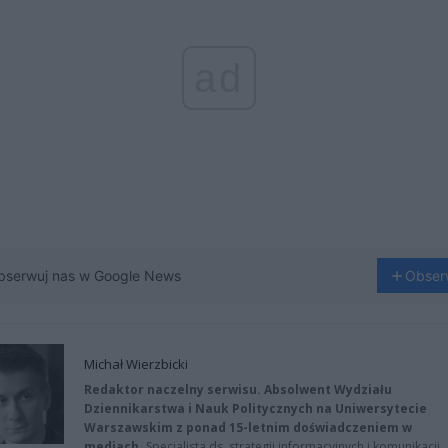
ad
bserwuj nas w Google News
Obser
Michał Wierzbicki
Redaktor naczelny serwisu. Absolwent Wydziału
Dziennikarstwa i Nauk Politycznych na Uniwersytecie
Warszawskim z ponad 15-letnim doświadczeniem w
mediach.
Specjalista ds. strategii informacyjnych i komunikacji