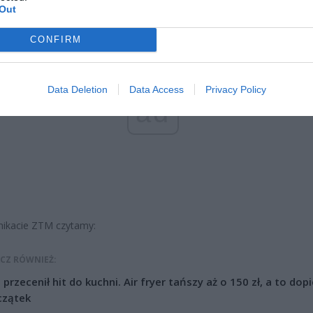
Out
CONFIRM
Data Deletion
Data Access
Privacy Policy
ad
ikacie ZTM czytamy:
CZ RÓWNIEŻ:
l przecenił hit do kuchni. Air fryer tańszy aż o 150 zł, a to dop
czątek