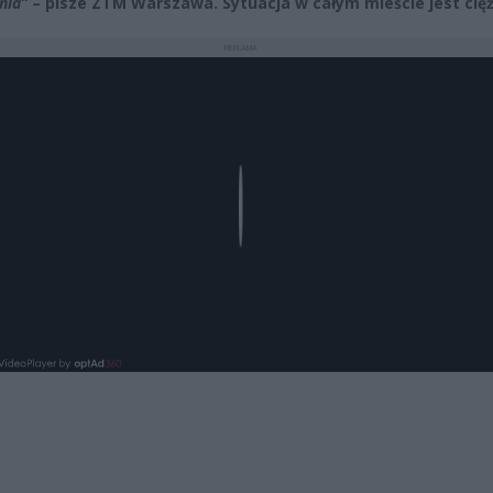
nia”
– pisze ZTM Warszawa. Sytuacja w całym mieście jest cię
REKLAMA
Play