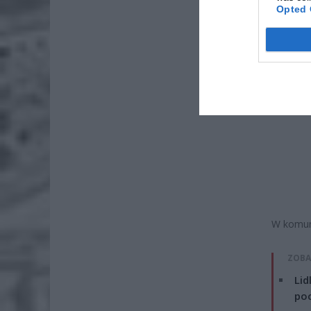
Opted 
W komun
ZOBA
Lid
po