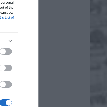
 personal
out of the
gułce
 downstream
B’s List of
gułce
gułce