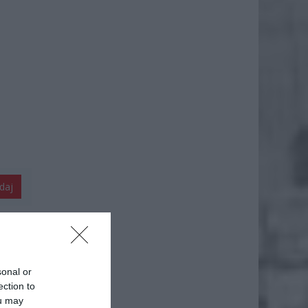
daj
sonal or
ection to
ou may