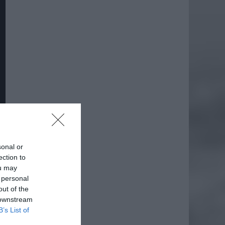
daj
sonal or
ection to
ou may
 personal
out of the
 downstream
B’s List of