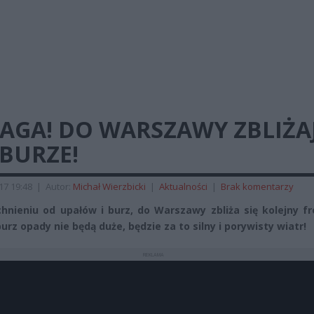
AGA! DO WARSZAWY ZBLIŻA
 BURZE!
017 19:48
|
Autor:
Michał Wierzbicki
|
Aktualności
|
Brak komentarzy
hnieniu od upałów i burz, do Warszawy zbliża się kolejny f
urz opady nie będą duże, będzie za to silny i porywisty wiatr!
REKLAMA