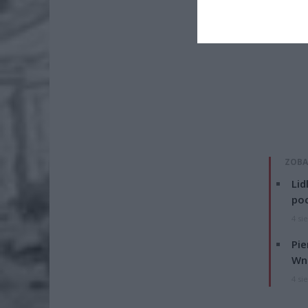
ZOBA
Lid
po
4 si
Pie
Wni
4 si