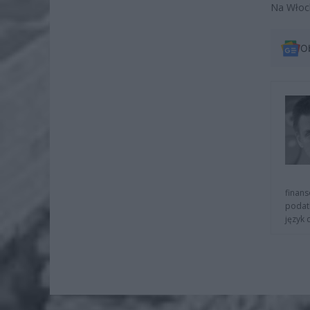
Na Włoc
O
finans
podat
język 