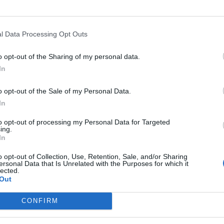
l Data Processing Opt Outs
o opt-out of the Sharing of my personal data.
In
o opt-out of the Sale of my Personal Data.
In
Fot. Krzysztof Krajewski /
krajewski.org.pl
to opt-out of processing my Personal Data for Targeted
ing.
e burz opady do 10-25mm, grad do 2cm i silny wiatr do 70-80km/h
In
ie słaby, po południu do umiarkowanego, zmienny, później zachodni. C
o opt-out of Collection, Use, Retention, Sale, and/or Sharing
 będzie się wahać”
– informuje Pogoda w stolicy, jak i w okolicy.
ersonal Data that Is Unrelated with the Purposes for which it
lected.
Out
CONFIRM