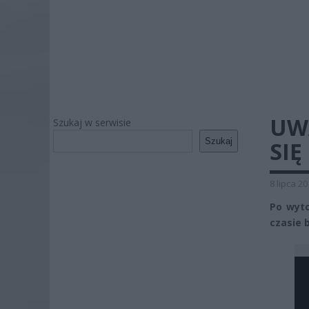
UW
Szukaj w serwisie
Szukaj
SIĘ
8 lipca 2
Po wytc
czasie b