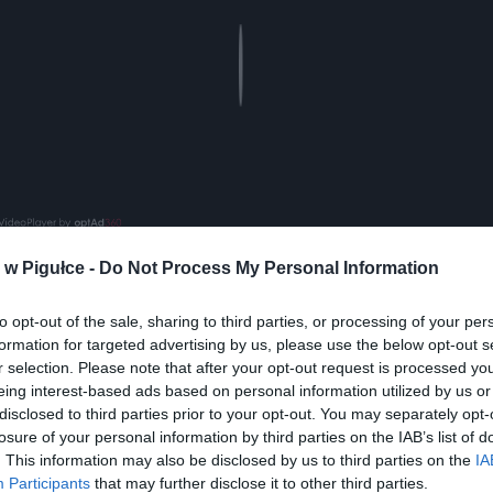
Play
w Pigułce -
Do Not Process My Personal Information
aj nas do preferowanych źródeł w Google
Do
to opt-out of the sale, sharing to third parties, or processing of your per
formation for targeted advertising by us, please use the below opt-out s
r selection. Please note that after your opt-out request is processed y
eing interest-based ads based on personal information utilized by us or
disclosed to third parties prior to your opt-out. You may separately opt-
losure of your personal information by third parties on the IAB’s list of
. This information may also be disclosed by us to third parties on the
IA
Participants
that may further disclose it to other third parties.