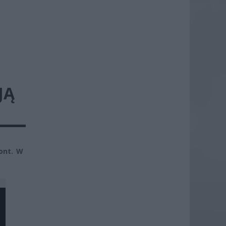
JĄ
ront. W