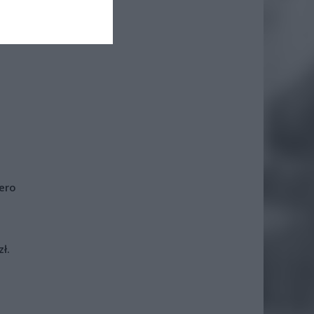
iero
ł.