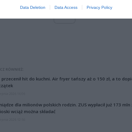
Data Deletion
Data Access
Privacy Policy
ad
CZ RÓWNIEŻ:
l przecenił hit do kuchni. Air fryer tańszy aż o 150 zł, a to dop
czątek
erpnia 2026 16:06
niądze dla milionów polskich rodzin. ZUS wypłacił już 173 mln z
oski wciąż można składać
erpnia 2026 12:56