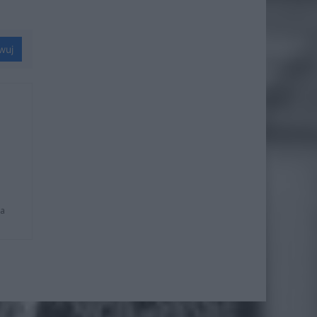
wuj
na