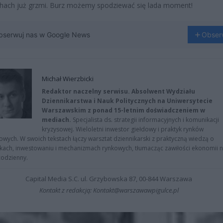
hach już grzmi. Burz możemy spodziewać się lada moment!
bserwuj nas w Google News
Obser
Michał Wierzbicki
Redaktor naczelny serwisu. Absolwent Wydziału
Dziennikarstwa i Nauk Politycznych na Uniwersytecie
Warszawskim z ponad 15-letnim doświadczeniem w
mediach.
Specjalista ds. strategii informacyjnych i komunikacji
kryzysowej. Wieloletni inwestor giełdowy i praktyk rynków
owych. W swoich tekstach łączy warsztat dziennikarski z praktyczną wiedzą o
kach, inwestowaniu i mechanizmach rynkowych, tłumacząc zawiłości ekonomii 
codzienny.
Capital Media S.C. ul. Grzybowska 87, 00-844 Warszawa
Kontakt z redakcją: Kontakt@warszawawpigulce.pl