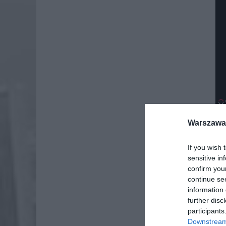
Warszawa 
Dod
If you wish 
sensitive in
confirm you
continue se
information 
further disc
participants
Downstream 