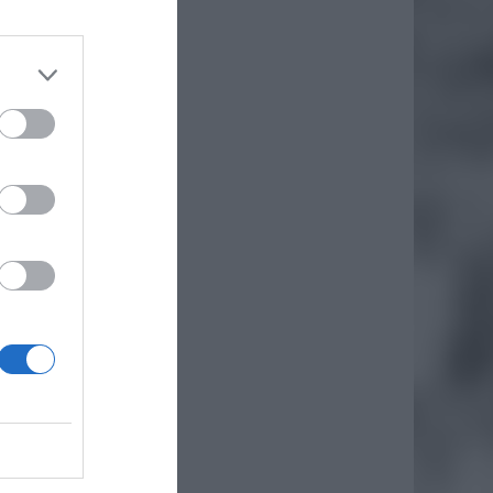
. Wiatr
iśnienie