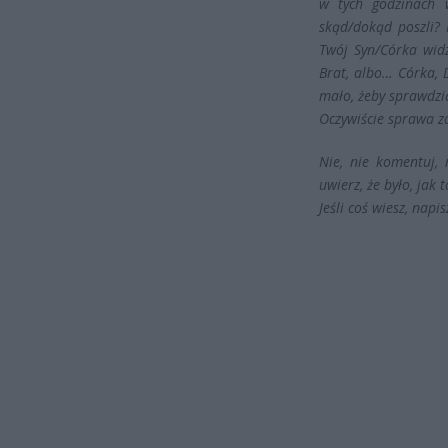
w tych godzinach w
skąd/dokąd poszli? 
Twój Syn/Córka widz
Brat, albo… Córka, D
mało, żeby sprawdzi
Oczywiście sprawa zo
Nie, nie komentuj, 
uwierz, że było, jak
Jeśli coś wiesz, napi