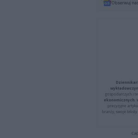
Obserwuj na
Dziennikar
wykładowczyn
gospodarczych i t
ekonomicznych
.
precyzyjne artyku
branży, swoje tekst
Cap