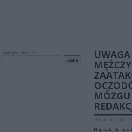
UWAGA 
Szukaj w serwisie
Szukaj
MĘŻCZY
ZAATA
OCZODÓ
MÓZGU 
REDAKCJ
19 listopada 2022 13:
Napisała do nas