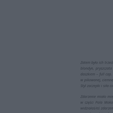
Zatem było ich trzech
blondyn, pryszczata
daszkiem – full cap
w pikowanej, ciemne
Styl zaczepki i siła
Zdarzenie miało mie
w części Pola Moko
widziałaś/eś zdarze