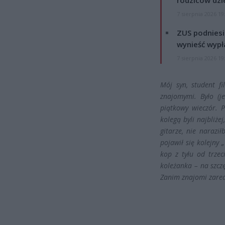
7 sierpnia 2026 19
ZUS podniesie
wynieść wypł
7 sierpnia 2026 19
Mój syn, student fi
znajomymi. Było (je
piątkowy wieczór. P
kolegą byli najbliżej
gitarze, nie narazi
pojawił się kolejny 
kop z tyłu od trzec
koleżanka – na szczę
Zanim znajomi zareag