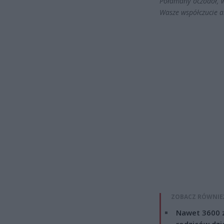
Połamany oczodół, w
Wasze współczucie a
ZOBACZ RÓWNIE
Nawet 3600 z
rodziców dzie