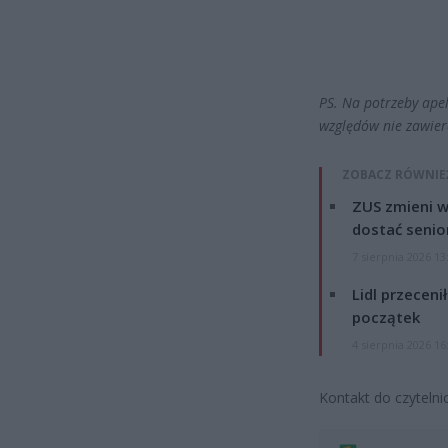
PS. Na potrzeby apel
względów nie zawie
ZOBACZ RÓWNIE
ZUS zmieni w
dostać senio
7 sierpnia 2026 13
Lidl przeceni
początek
4 sierpnia 2026 16
Kontakt do czyteln